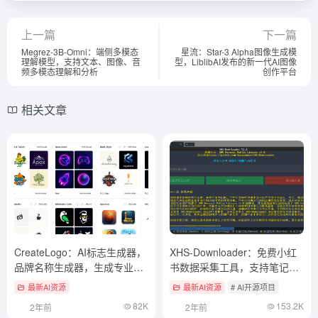
上一篇
下一篇
Megrez-3B-Omni：端侧多模态
星流：Star-3 Alpha图像生成模
理解模型，支持文本、图像、音
型，LiblibAI发布的新一代AI图像
频多模态理解和分析
创作平台
相关文章
CreateLogo：AI标志生成器，
XHS-Downloader：免费小红
品牌名称生成器，生成专业
书数据采集工具，支持笔记批
SVG标志（付费）
量下载、视频提取、图片去水
最新AI资源
最新AI资源
# AI开源项目
印
82K
153.2K
2年前
2年前