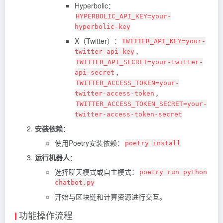
Hyperbolic：
HYPERBOLIC_API_KEY=your-
hyperbolic-key
X（Twitter）：
TWITTER_API_KEY=your-
，
twitter-api-key
TWITTER_API_SECRET=your-twitter-
，
api-secret
TWITTER_ACCESS_TOKEN=your-
，
twitter-access-token
TWITTER_ACCESS_TOKEN_SECRET=your-
twitter-access-token-secret
安装依赖
：
使用Poetry安装依赖：
poetry install
运行机器人
：
选择聊天模式或自主模式：
poetry run python
chatbot.py
开始与区块链和计算资源进行交互。
功能操作流程