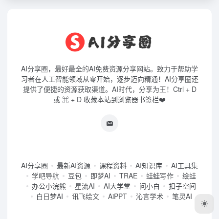
AI分享圈，最好最全的AI免费资源分享网站。致力于帮助学
习者在人工智能领域从零开始，逐步迈向精通！AI分享圈还
提供了便捷的资源获取渠道。AI时代，分享为王！Ctrl + D
或 ⌘ + D 收藏本站到浏览器书签栏❤️
AI分享圈
最新AI资源
课程资料
AI知识库
AI工具集
学吧导航
豆包
即梦AI
TRAE
蛙蛙写作
绘蛙
办公小浣熊
星流AI
AI大学堂
问小白
扣子空间
白日梦AI
讯飞绘文
AiPPT
沁言学术
笔灵AI