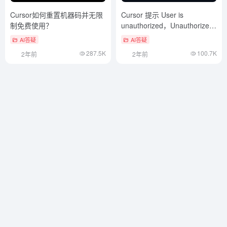
Cursor如何重置机器码并无限
Cursor 提示 User is
制免费使用？
unauthorized，Unauthorized
request
AI答疑
AI答疑
287.5K
100.7K
2年前
2年前