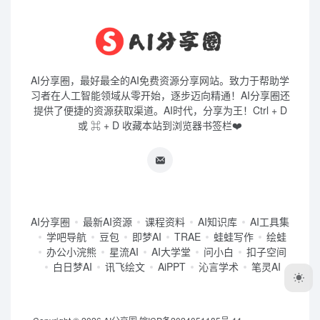
AI分享圈，最好最全的AI免费资源分享网站。致力于帮助学
习者在人工智能领域从零开始，逐步迈向精通！AI分享圈还
提供了便捷的资源获取渠道。AI时代，分享为王！Ctrl + D
或 ⌘ + D 收藏本站到浏览器书签栏❤️
AI分享圈
最新AI资源
课程资料
AI知识库
AI工具集
学吧导航
豆包
即梦AI
TRAE
蛙蛙写作
绘蛙
办公小浣熊
星流AI
AI大学堂
问小白
扣子空间
白日梦AI
讯飞绘文
AiPPT
沁言学术
笔灵AI