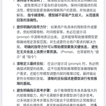
保持指令简洁明了：
推理模型擅长处理简洁且明确的指
令。 避免使用过于复杂的语句结构，保持问题描述的简
洁性，模型就能更准确地理解用户的意图，并快速给出
解答。
指令越清晰， 模型越不容易产生歧义， 从而提高
回答的准确性。
提供明确的指导方针：
如果用户有具体的限制条件或要
求，例如预算限制、时间框架等，务必在提示词
(prompt) 中清晰地表达出来。 这样能够帮助推理模型更
精确地限定答案范围，并生成更符合用户需求的解决方
案。
明确的指导方针可以帮助模型聚焦关键信息， 避免
在无关信息上浪费计算资源。
(Prompt， 也常被称为 "提
示" 或 "指令")
清晰定义最终目标：
在设计提示词 (prompt) 时，务必明
确描述期望的结果。 这不仅能帮助推理模型准确理解用
户需求，还能引导模型调整内部的推理过程，最终输出
更符合预期的答案。
清晰的目标描述是模型进行有效推
理的基础。
避免明确指示思考步骤：
由于推理模型本身具备强大的
内部推理能力，用户无需额外要求模型进行逐步思考。
过多地提示思考步骤反而可能会干扰模型的正常推理过
程，降低处理效率，甚至影响最终结果的准确性。
过多