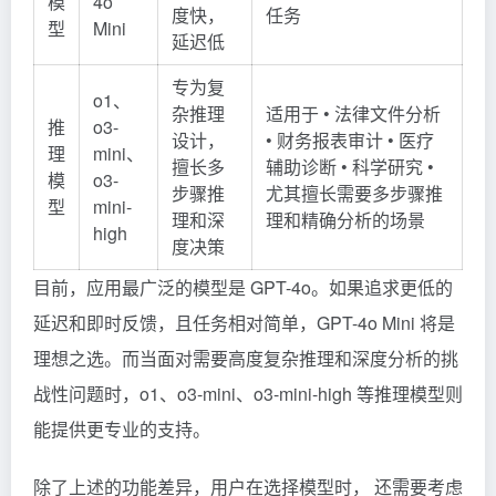
模
4o
度快，
任务
型
Mini
延迟低
专为复
o1、
杂推理
适用于 • 法律文件分析
推
o3-
设计，
• 财务报表审计 • 医疗
理
mini、
擅长多
辅助诊断 • 科学研究 •
模
o3-
步骤推
尤其擅长需要多步骤推
型
mini-
理和深
理和精确分析的场景
high
度决策
目前，应用最广泛的模型是 GPT-4o。如果追求更低的
延迟和即时反馈，且任务相对简单，GPT-4o Mini 将是
理想之选。而当面对需要高度复杂推理和深度分析的挑
战性问题时，o1、o3-mini、o3-mini-high 等推理模型则
能提供更专业的支持。
除了上述的功能差异，用户在选择模型时， 还需要考虑