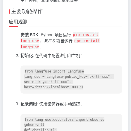
主要功能操作
应用观测
安装 SDK
: Python 项目运行
pip install
，JS/TS 项目运行
langfuse
npm install
。
langfuse
初始化
: 在代码中配置密钥和主机：
from langfuse import Langfuse

langfuse = Langfuse(public_key="pk-lf-xxx", 
secret_key="sk-lf-xxx", 
host="http://localhost:3000")
记录调用
: 使用装饰器或手动追踪：
from langfuse.decorators import observe

@observe()

def chat(input):
