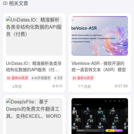
相关文章
UnDatas.IO：精准解析各类非
VibeVoice-ASR - 微软开源的
结构化数据的API服务（付
统一语音转文本（ASR）模型
费）
最新AI资源
# AI开放服务
# 文档提取与清洗
最新AI资源
81K
57.8K
2年前
7个月前