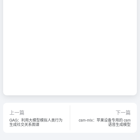
上一篇
下一篇
GAG：利用大模型模拟人类行为
csm-mlx：苹果设备专用的 csm
生成社交关系图谱
语音生成模型