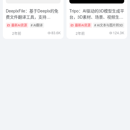
DeeplxFile：基于Deeplx的免
Tripo：AI驱动的3D模型生成平
费文件翻译工具，支持
台，3D素材、场景、视频生成
EXCEL、WORD
工具
最新AI资源
# AI翻译
最新AI资源
# AI文本与图片转3D
83.6K
124.3K
2年前
2年前