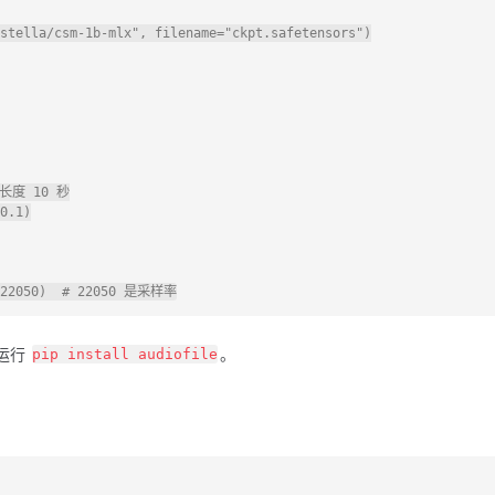
stella/csm-1b-mlx", filename="ckpt.safetensors")

频长度 10 秒

0.1)

运行
。
pip install audiofile