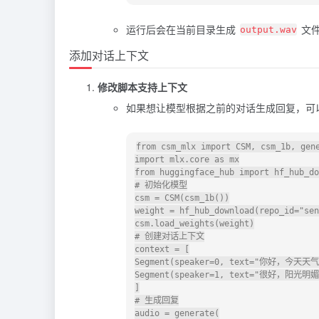
运行后会在当前目录生成
文件
output.wav
添加对话上下文
修改脚本支持上下文
如果想让模型根据之前的对话生成回复，可
from csm_mlx import CSM, csm_1b, gene
import mlx.core as mx

from huggingface_hub import hf_hub_do
# 初始化模型

csm = CSM(csm_1b())

weight = hf_hub_download(repo_id="sen
csm.load_weights(weight)

# 创建对话上下文

context = [

Segment(speaker=0, text="你好，今天天气怎
Segment(speaker=1, text="很好，阳光明媚。"
]

# 生成回复

audio = generate(
