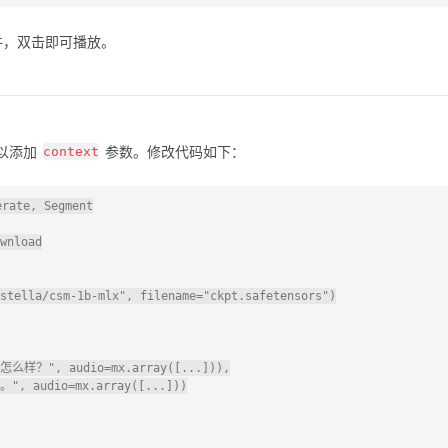
，双击即可播放。
以添加
参数。修改代码如下：
context
rate, Segment

wnload

stella/csm-1b-mlx", filename="ckpt.safetensors")

么样？", audio=mx.array([...])),

, audio=mx.array([...]))
