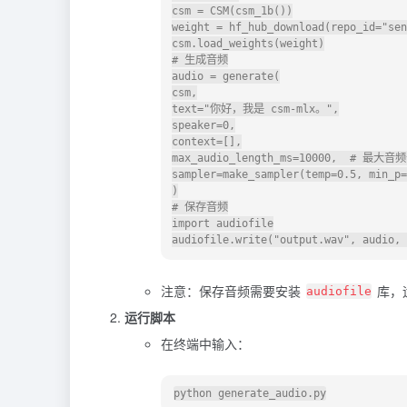
csm = CSM(csm_1b())

weight = hf_hub_download(repo_id="sen
csm.load_weights(weight)

# 生成音频

audio = generate(

csm,

text="你好，我是 csm-mlx。",

speaker=0,

context=[],

max_audio_length_ms=10000,  # 最大音
sampler=make_sampler(temp=0.5, min_p=
)

# 保存音频

import audiofile

注意：保存音频需要安装
库，
audiofile
运行脚本
在终端中输入：