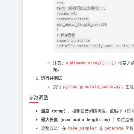
csm,

text="那我们出去走走吧！",

speaker=0,

context=context,

max_audio_length_ms=5000

)

# 保存音频

import audiofile

注意：
需要之前
audio=mx.array([...])
充。
运行并测试
执行
，生成
python generate_audio.py
参数调整
温度（temp）
：控制语音的随机性。值越小（如 0
最大长度（max_audio_length_ms）
：单位是毫秒
调整方法：在
或
函数
make_sampler
generate