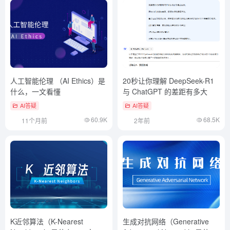
人工智能伦理 （AI Ethics）是
20秒让你理解 DeepSeek-R1
什么，一文看懂
与 ChatGPT 的差距有多大
AI答疑
AI答疑
60.9K
68.5K
11个月前
2年前
K近邻算法（K-Nearest
生成对抗网络（Generative