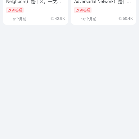
Neighbors）是什么，一文看
Adversarial Network）是什
懂
么，一文看懂
AI答疑
AI答疑
42.9K
50.4K
9个月前
10个月前