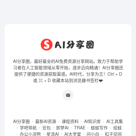
AI分享圈，最好最全的AI免费资源分享网站。致力于帮助学
习者在人工智能领域从零开始，逐步迈向精通！AI分享圈还
提供了便捷的资源获取渠道。AI时代，分享为王！Ctrl + D
或 ⌘ + D 收藏本站到浏览器书签栏❤️
AI分享圈
最新AI资源
课程资料
AI知识库
AI工具集
学吧导航
豆包
即梦AI
TRAE
蛙蛙写作
绘蛙
办公小浣熊
星流AI
AI大学堂
问小白
扣子空间