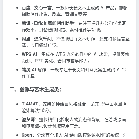
百度 · 文心一言
：一款擅长长文本生成的 AI 产品，能够
辅助创作小说、剧本、营销文案等。
腾讯 · Effidit 智能创作助手
：专注于提升办公和学术写
作效率，具备智能纠错、素材推荐等功能。
阿里 · 通义千问
：不仅能进行文本创作，还支持多语言互
译，应用领域广泛。
WPS AI
：集成在 WPS 办公软件中的 AI 功能，提供表格
预测、PPT 美化、合同审查等能力。
笔灵 AI 写作
：一款专注于长文和创意文案生成的 AI 写
作工具。
二、图像与艺术生成类：
TIAMAT
：支持多种绘画风格融合，尤其以“中国水墨 AI
渲染算法”著称。
盗梦师
：擅长精细化控制人物姿态和背景，在游戏原画
和电商海报设计领域应用广泛。
6pen
：全球首个加入“AI 绘画版权溯源水印”的系统，注