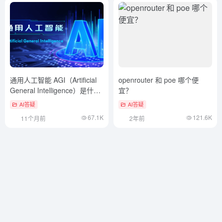
通用人工智能 AGI（Artificial
openrouter 和 poe 哪个便
General Intelligence）是什
宜？
么，一文看懂
AI答疑
AI答疑
67.1K
121.6K
11个月前
2年前