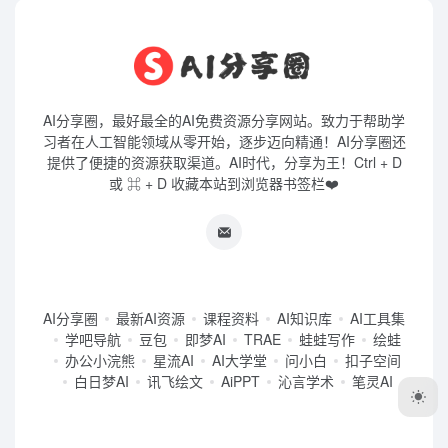
AI分享圈，最好最全的AI免费资源分享网站。致力于帮助学
习者在人工智能领域从零开始，逐步迈向精通！AI分享圈还
提供了便捷的资源获取渠道。AI时代，分享为王！Ctrl + D
或 ⌘ + D 收藏本站到浏览器书签栏❤️
AI分享圈
最新AI资源
课程资料
AI知识库
AI工具集
学吧导航
豆包
即梦AI
TRAE
蛙蛙写作
绘蛙
办公小浣熊
星流AI
AI大学堂
问小白
扣子空间
白日梦AI
讯飞绘文
AiPPT
沁言学术
笔灵AI