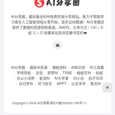
AI分享圈，最好最全的AI免费资源分享网站。致力于帮助学
习者在人工智能领域从零开始，逐步迈向精通！AI分享圈还
提供了便捷的资源获取渠道。AI时代，分享为王！Ctrl + D
或 ⌘ + D 收藏本站到浏览器书签栏❤️
AI分享圈
最新AI资源
课程资料
AI知识库
AI工具集
学吧导航
豆包
即梦AI
TRAE
蛙蛙写作
绘蛙
办公小浣熊
星流AI
AI大学堂
问小白
扣子空间
白日梦AI
讯飞绘文
AiPPT
沁言学术
笔灵AI
Copyright © 2026
AI分享圈
皖ICP备2024051185号-11