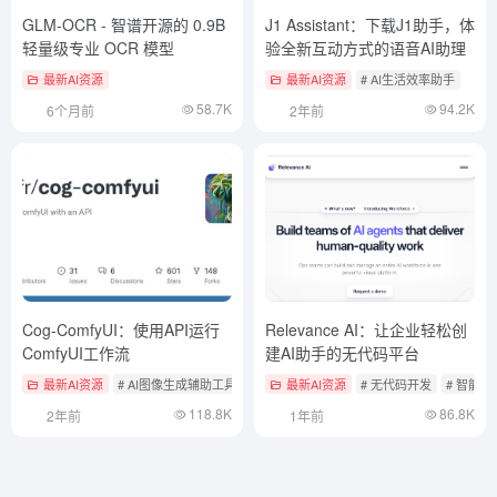
GLM-OCR - 智谱开源的 0.9B
J1 Assistant：下载J1助手，体
轻量级专业 OCR 模型
验全新互动方式的语音AI助理
最新AI资源
最新AI资源
# AI生活效率助手
58.7K
94.2K
6个月前
2年前
Cog-ComfyUI：使用API运行
Relevance AI：让企业轻松创
ComfyUI工作流
建AI助手的无代码平台
最新AI资源
# AI图像生成辅助工具
# AI开源项目
最新AI资源
# ComfyUI
# 无代码开发
# 智能体
118.8K
86.8K
2年前
1年前