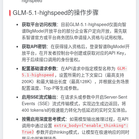
highspeed
GLM-5.1-highspeed的操作步骤
获取平台访问权限
：目前GLM-5.1-highspeed仅面向智
谱BigModel开放平台的部分企业客户定向开放，需先联
系智谱官方或平台商务团队申请接入资格与试用权限。
获取API密钥
：在获得接入资格后，登录智谱BigModel开
放平台，在开发者控制台中创建或获取对应的API Key，
用于后续接口调用的身份鉴权。
配置基础请求参数
：在API请求中指定模型名称为
GLM-
，设置所需的上下文窗口（最高支持
5.1-highspeed
200K）和最大输出长度（最高128K），并根据业务场景
配置温度、Top-P等生成参数。
启用SSE流式输出
：在请求头或参数中开启Server-Sent
Events（SSE）流式传输模式，实现边生成边返回，将
400 tokens/s的极速能力转化为低延迟的实时交互体验。
按需启用深度思考模式
：如需模型输出推理过程，在API
调用中通过设置
extra_body={"enable_thinking":
参数开启thinking模式，让模型在极速响应的同时
True}
展示内部推理链条。