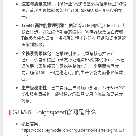
速度与质量兼得
：打破行业"高速模型必为轻量模型"的惯
例，首次实现旗舰级能力与400 tokens/s极速响应的统
一。
TileRT高性能推理引擎
：由智谱GLM团队与TileRT团队
联合打造，通过编译期静态编排、寄存器级数据直传和
Tile级微任务调度，将推理过程中的访存开销和调度延迟
压缩到极致。
全栈系统级优化
：在推理引擎层（重写核心推理路
径）、调度系统层（动态批处理与KV缓存优化）、基础
设施层（集群部署与网络链路优化）三个层面协同发
力，确保400 TPS是稳定可用的生产级能力而非峰值数
据。
生产级稳定性
：已在实际生产环境中部署，基于8×H200
NVL服务器架构，能够稳定承载真实用户流量和高并发
场景。
GLM-5.1-highspeed官网是什么
项目官网
：
https://docs.bigmodel.cn/cn/guide/models/text/glm-5.1-