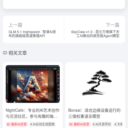
上一篇
下一篇
GLM-5.1-highspeed - 智谱AI发
SkyClaw-v1.0 - 昆仑万维旗下天
布的旗舰级高速推理API
工AI推出的高性能Agent模型
相关文章
NightCafe：专业的AI艺术创作
Bonsai：适合边缘设备运行的
与交流社区，参与有趣的每日
三值权重语言模型
挑战游戏
最新AI资源
# AI在线生成图像
最新AI资源
# AI开源项目
# 大模型