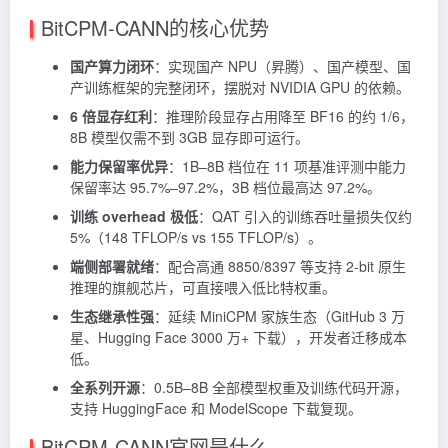
BitCPM-CANN的核心优势
国产算力闭环
：实现国产 NPU（昇腾）、国产模型、国
产训练框架的完整闭环，摆脱对 NVIDIA GPU 的依赖。
6 倍显存红利
：推理阶段显存占用降至 BF16 的约 1/6，
8B 模型仅需不到 3GB 显存即可运行。
能力保留率优异
：1B–8B 档位在 11 项基准评测中能力
保留率达 95.7%–97.2%，3B 档位最高达 97.2%。
训练 overhead 极低
：QAT 引入的训练吞吐量损失仅约
5%（148 TFLOP/s vs 155 TFLOP/s）。
端侧部署就绪
：配合高通 8850/8397 等支持 2-bit 原生
推理的旗舰芯片，可直接喂入低比特权重。
生态继承性强
：延续 MiniCPM 家族生态（GitHub 3 万
星、Hugging Face 3000 万+ 下载），开发者迁移成本
低。
全系列开源
：0.5B–8B 全部模型权重及训练代码开源，
支持 HuggingFace 和 ModelScope 下载复现。
BitCPM-CANN官网是什么