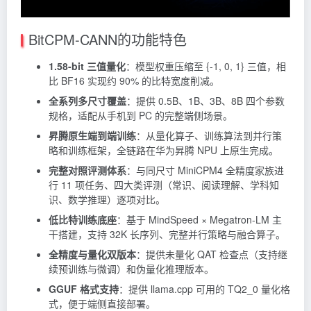
BitCPM-CANN的功能特色
1.58-bit 三值量化
：模型权重压缩至 {-1, 0, 1} 三值，相
比 BF16 实现约 90% 的比特宽度削减。
全系列多尺寸覆盖
：提供 0.5B、1B、3B、8B 四个参数
规格，适配从手机到 PC 的完整端侧场景。
昇腾原生端到端训练
：从量化算子、训练算法到并行策
略和训练框架，全链路在华为昇腾 NPU 上原生完成。
完整对照评测体系
：与同尺寸 MiniCPM4 全精度家族进
行 11 项任务、四大类评测（常识、阅读理解、学科知
识、数学推理）逐项对比。
低比特训练底座
：基于 MindSpeed × Megatron-LM 主
干搭建，支持 32K 长序列、完整并行策略与融合算子。
全精度与量化双版本
：提供未量化 QAT 检查点（支持继
续预训练与微调）和伪量化推理版本。
GGUF 格式支持
：提供
llama.cpp
可用的 TQ2_0 量化格
式，便于端侧直接部署。