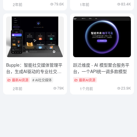
79.6K
83.4K
2年前
1年前
Bupple：智能社交媒体管理平
跃迁维度 - AI 模型聚合服务平
台，生成AI驱动的专业社交媒
台，一个API统一调多款模型
体内容（付费）
最新AI资源
# AI社交媒体
最新AI资源
79K
23.9K
2年前
1个月前