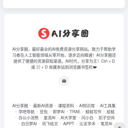
AI分享圈，最好最全的AI免费资源分享网站。致力于帮助学
习者在人工智能领域从零开始，逐步迈向精通！AI分享圈还
提供了便捷的资源获取渠道。AI时代，分享为王！Ctrl + D
或 ⌘ + D 收藏本站到浏览器书签栏❤️
AI分享圈
最新AI资源
课程资料
AI知识库
AI工具集
学吧导航
豆包
即梦AI
TRAE
蛙蛙写作
绘蛙
办公小浣熊
星流AI
AI大学堂
问小白
扣子空间
白日梦AI
讯飞绘文
AiPPT
沁言学术
笔灵AI