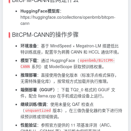
HuggingFace模型库
：
https://huggingface.co/collections/openbmb/bitcpm-
cann
BitCPM-CANN的操作步骤
环境准备
：基于 MindSpeed × Megatron-LM 搭建低比
特训练底座，配置华为昇腾 CANN 和 HCCL 通信环境。
模型下载
：通过 HuggingFace（
openbmb/BitCPM-
系列）或 ModelScope 获取预训练权重。
CANN
推理部署
：直接使用伪量化版本（标准浮点格式保存，
无需特殊量化库），按常规方式加载并执行推理。
端侧部署（GGUF）
：下载 TQ2_0 格式的 GGUF 文
件，配合 llama.cpp 在手机或边缘设备上运行。
继续训练/微调
：使用未量化 QAT 检查点
（
版本），在三值伪量化器约束下进行持
unquantized
续预训练或领域微调。
性能验证
：参照官方提供的 11 项基准评测（ARC、