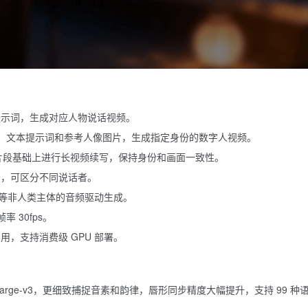
提示词，生成对应人物说话视频。
、文本提示词和参考人像图片，生成指定身份的数字人视频。
片段基础上进行长视频续写，保持身份和画面一致性。
景，可区分不同说话者。
等非人类主体的音频驱动生成。
率 30fps。
占用，支持消费级 GPU 部署。
per-Large-v3，更细致捕捉音素和韵律，唇形同步精度大幅提升，支持 99 种