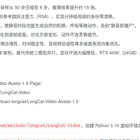
样从 50 步压缩至 8 步，推理效率提升约 15 倍。
）和参考跳跃注意力（RSA），实现分钟级视频的身份零漂移。
略，使静音时段也能生成自然的眨眼、呼吸等微动作，告别"静音即僵尸"。
化到逐帧层面，优化手部变形、动作不连贯等细节。
测试中，物理合理性、时间稳定性、音视频协调性等多维度表现均衡领先。
适配器"架构，替代传统三模型并行，显存开销大幅降低，RTX 4090（24GB
ideo-Avatar-1.5-Page/
t/LongCat-Video
ituan-longcat/LongCat-Video-Avatar-1.5
，创建 Python 3.10 虚拟环
com/meituan-longcat/LongCat-Video