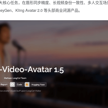
eo 及视频续写三大核心任务，在唇形同步精度、长视频身份一致性、多人交互场
、Kling Avatar 2.0 等头部商业闭源产品。