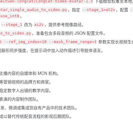
下载模型权重至本地
meituan-longcat/LongCat-Video-Avatar-1.5
，指定
，配置
atar_single_audio_to_video.py
--stage_1=at2v
-
。
-use_int8
将
改为
，提供参考图像路径。
--stage_1
ai2v
，准备包含多段音频的 JSON 配置文件。
io_to_video.py
参数实现长视频生
5 --ref_img_index=10 --mask_frame_range=3
控制唇形同步强度，在提示词中加入动作描述引导肢体语言。
播内容的自媒体和 MCN 机构。
等营销视频的品牌方和商家。
稳定数字人出镜的教学内容。
表演的内容制作团队。
开发、微调或集成到自有产品中的技术团队。
成以替代传统配音流程的影视后期团队。