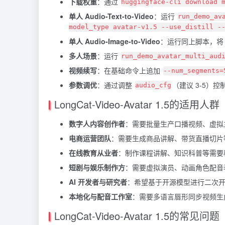
下载权重
：通过
huggingface-cli download 
单人 Audio-Text-to-Video
：运行
run_demo_av
model_type avatar-v1.5 --use_distill -
单人 Audio-Image-to-Video
：运行同上脚本，
多人场景
：运行
run_demo_avatar_multi_aud
视频续写
：在基础命令上追加
--num_segments=
参数调优
：通过调整
（建议 3-5）
audio_cfg
LongCat-Video-Avatar 1.5的适用人群
数字人内容创作者
：需要批量生产口播视频、虚拟主
电商运营团队
：需要生成商品讲解、带货直播切片
在线教育从业者
：制作课程讲解、知识科普等需要
短剧与娱乐制作方
：需要虚拟演员、动画角色配音
AI 开发者与研究者
：希望基于开源模型进行二次
本地化与配音工作室
：需要多语言唇形同步视频生
LongCat-Video-Avatar 1.5的常见问题