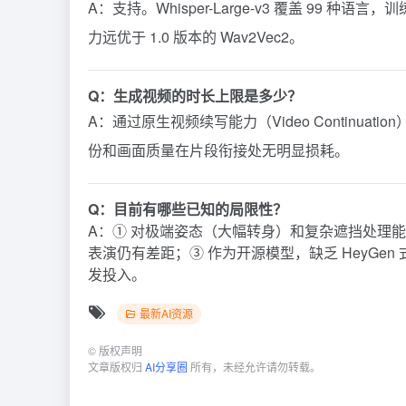
A：支持。Whisper-Large-v3 覆盖 9
力远优于 1.0 版本的 Wav2Vec2。
Q：生成视频的时长上限是多少？
A：通过原生视频续写能力（Video Continu
份和画面质量在片段衔接处无明显损耗。
Q：目前有哪些已知的局限性？
A：① 对极端姿态（大幅转身）和复杂遮挡处理
表演仍有差距；③ 作为开源模型，缺乏 HeyG
发投入。
最新AI资源
©
版权声明
文章版权归
AI分享圈
所有，未经允许请勿转载。