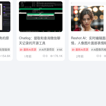
任务的原
Chatlog：提取和查询微信聊
Reshot AI：实时编辑
天记录的开源工具
情，人像图片面部表情
制
动化智能体
最新AI资源
# AI开源项目
# MCP服务
# 文档提取与清洗
最新AI资源
# AI图像风
154.6K
0
176.1K
0
1年前
2年前