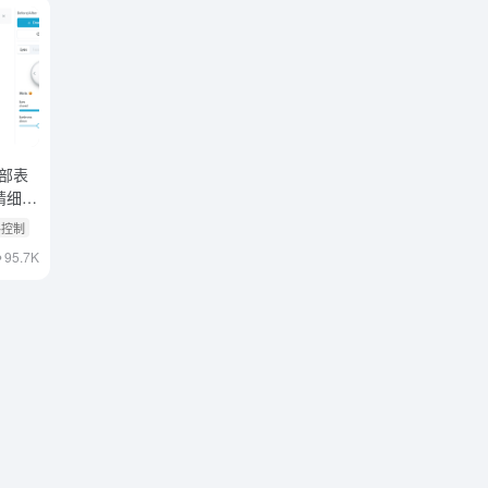
面部表
精细控
格控制
95.7K