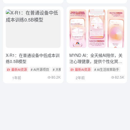
X-R1：在普通设备中低成本训
MYND AI：全天候AI陪伴，关
练0.5B模型
注心理健康，提供个性化冥想
与压力管理
最新AI资源
# AI开源项目
# 大模型微调
最新AI资源
# AI生活效率助手
80.2K
82.5K
1年前
2年前