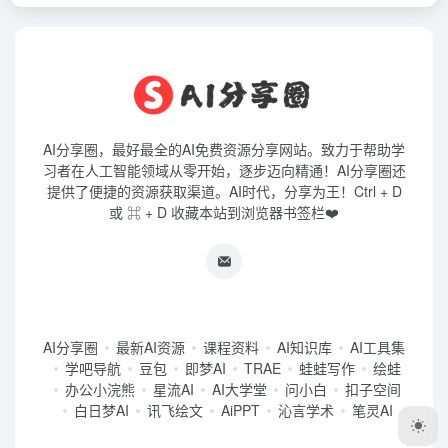
AI分享圈，最好最全的AI免费资源分享网站。致力于帮助学
习者在人工智能领域从零开始，逐步迈向精通！AI分享圈还
提供了便捷的资源获取渠道。AI时代，分享为王！Ctrl + D
或 ⌘ + D 收藏本站到浏览器书签栏❤️
AI分享圈
最新AI资源
课程资料
AI知识库
AI工具集
学吧导航
豆包
即梦AI
TRAE
蛙蛙写作
绘蛙
办公小浣熊
星流AI
AI大学堂
问小白
扣子空间
白日梦AI
讯飞绘文
AiPPT
沁言学术
笔灵AI