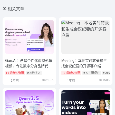
相关文章
Gan.AI：创建个性化虚拟形象
Meeting：本地实时转录和生
视频，专注数字分身品牌代言
成会议纪要的开源客户端
人
最新AI资源
# AI数字人
最新AI资源
# AI开源项目
# AI文
81.9K
150K
2年前
1年前