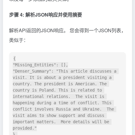
步骤 4: 解析JSON响应并使用摘要
解析API返回的JSON响应。 您会得到一个JSON列表，
类似于：
{

"Missing_Entities": [],

"Denser_Summary": "This article discusses a 
visit. It is about a president visiting a 
country. The president is American. The 
country is Poland. This is related to 
international relations.  The visit is 
happening during a time of conflict. This 
conflict involves Russia and Ukraine.  The 
visit aims to show support and discuss 
important matters.  More details will be 
provided."

},
