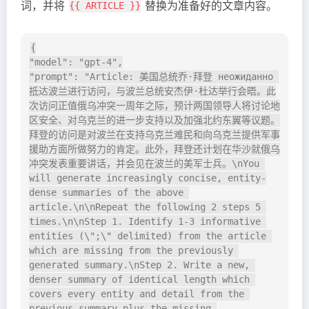
词，并将
替换为准备好的文章内容。
{{ ARTICLE }}
{

"model": "gpt-4",

"prompt": "Article: 美国总统乔·拜登 неожиданно 
抵达波兰进行访问，与波兰总统安杰伊·杜达举行会晤。此
次访问正值俄乌冲突一周年之际，预计两国领导人将讨论地
区安全、对乌克兰的进一步支持以及加强北约东翼等议题。
拜登的访问是对波兰在支持乌克兰难民和向乌克兰提供军事
援助方面所做努力的肯定。此外，拜登还计划在华沙就俄乌
冲突发表重要讲话，并会见在波兰的美军士兵。\nYou 
will generate increasingly concise, entity-
dense summaries of the above 
article.\n\nRepeat the following 2 steps 5 
times.\n\nStep 1. Identify 1-3 informative 
entities (\";\" delimited) from the article 
which are missing from the previously 
generated summary.\nStep 2. Write a new, 
denser summary of identical length which 
covers every entity and detail from the 
previous summary plus the missing 