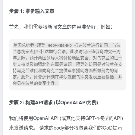
步骤 1: 准备输入文章
首先，我们需要将新闻文章的内容准备好，例如：
美国总统乔·拜登 неожиданно 抵达波兰进行访问，与波
兰总统安杰伊·杜达举行会晤。此次访问正值俄乌冲突一周
年之际，预计两国领导人将讨论地区安全、对乌克兰的进一
步支持以及加强北约东翼等议题。拜登的访问是对波兰在支
持乌克兰难民和向乌克兰提供军事援助方面所做努力的肯
定。此外，拜登还计划在华沙就俄乌冲突发表重要讲话，并
步骤 2: 构建API请求 (以OpenAI API为例)
我们将使用OpenAI API (或其他支持GPT-4模型的API)
来发送请求。 请求的body部分将包含我们的CoD提示