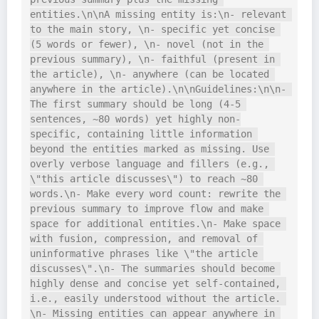
entities.\n\nA missing entity is:\n- relevant 
to the main story, \n- specific yet concise 
(5 words or fewer), \n- novel (not in the 
previous summary), \n- faithful (present in 
the article), \n- anywhere (can be located 
anywhere in the article).\n\nGuidelines:\n\n- 
The first summary should be long (4-5 
sentences, ~80 words) yet highly non-
specific, containing little information 
beyond the entities marked as missing. Use 
overly verbose language and fillers (e.g., 
\"this article discusses\") to reach ~80 
words.\n- Make every word count: rewrite the 
previous summary to improve flow and make 
space for additional entities.\n- Make space 
with fusion, compression, and removal of 
uninformative phrases like \"the article 
discusses\".\n- The summaries should become 
highly dense and concise yet self-contained, 
i.e., easily understood without the article. 
\n- Missing entities can appear anywhere in 