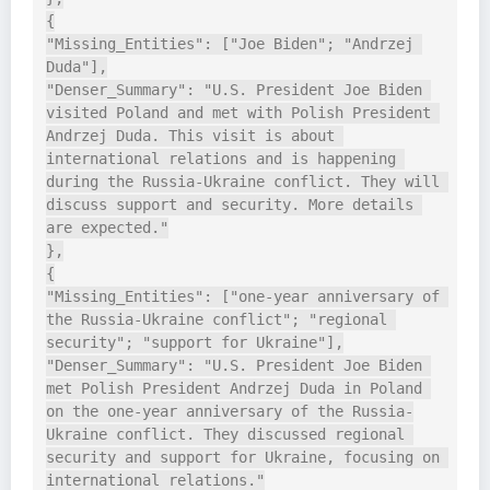
{

"Missing_Entities": ["Joe Biden"; "Andrzej 
Duda"],

"Denser_Summary": "U.S. President Joe Biden 
visited Poland and met with Polish President 
Andrzej Duda. This visit is about 
international relations and is happening 
during the Russia-Ukraine conflict. They will 
discuss support and security. More details 
are expected."

},

{

"Missing_Entities": ["one-year anniversary of 
the Russia-Ukraine conflict"; "regional 
security"; "support for Ukraine"],

"Denser_Summary": "U.S. President Joe Biden 
met Polish President Andrzej Duda in Poland 
on the one-year anniversary of the Russia-
Ukraine conflict. They discussed regional 
security and support for Ukraine, focusing on 
international relations."
