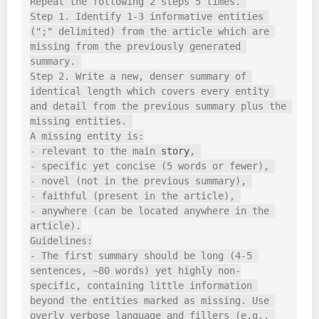
Repeat the following 2 steps 5 times. 

Step 1. Identify 1-3 informative entities 
(";" delimited) from the article which are 
missing from the previously generated 
summary. 

Step 2. Write a new, denser summary of 
identical length which covers every entity 
and detail from the previous summary plus the 
missing entities. 

A missing entity is:

- relevant to the main 
story
, 

- specific yet concise (5 words or fewer), 

- novel (not in the previous summary), 

- faithful (present in the article), 

- anywhere (can be located anywhere in the 
article).

Guidelines:

- The first summary should be long (4-5 
sentences, ~80 words) yet highly non-
specific, containing little information 
beyond the entities marked as missing. Use 
overly verbose language and fillers (e.g., 