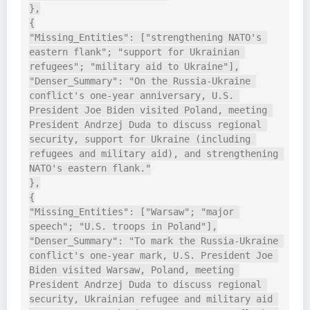
},

{

"Missing_Entities": ["strengthening NATO's 
eastern flank"; "support for Ukrainian 
refugees"; "military aid to Ukraine"],

"Denser_Summary": "On the Russia-Ukraine 
conflict's one-year anniversary, U.S. 
President Joe Biden visited Poland, meeting 
President Andrzej Duda to discuss regional 
security, support for Ukraine (including 
refugees and military aid), and strengthening 
NATO's eastern flank."

},

{

"Missing_Entities": ["Warsaw"; "major 
speech"; "U.S. troops in Poland"],

"Denser_Summary": "To mark the Russia-Ukraine 
conflict's one-year mark, U.S. President Joe 
Biden visited Warsaw, Poland, meeting 
President Andrzej Duda to discuss regional 
security, Ukrainian refugee and military aid 