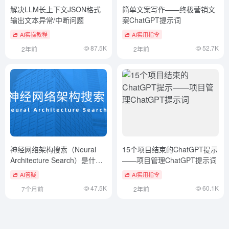
解决LLM长上下文JSON格式
简单文案写作——终极营销文
输出文本异常/中断问题
案ChatGPT提示词
AI实操教程
AI实用指令
87.5K
52.7K
2年前
2年前
神经网络架构搜索（Neural
15个项目结束的ChatGPT提示
Architecture Search）是什
——项目管理ChatGPT提示词
么，一文看懂
AI答疑
AI实用指令
47.5K
60.1K
7个月前
2年前