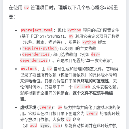
在使用
管理项目时，理解以下几个核心概念非常重
uv
要：
：现代
项目的标准配置文件
pyproject.toml
Python
(基于 PEP 517/518/621)。
利用它来定义项目元数据
uv
（名称、版本、描述等）、所需的
版本
Python
(
) 以及项目的主要依赖
requires-python
(
) 和可选依赖组（例如
dependencies
dev-
）。它是项目配置的“单一事实来源”。
dependencies
：由
自动生成和管理的锁定文件。它精确
uv.lock
uv
记录了项目所有依赖（包括间接依赖）的具体版本号和
来源哈希值。其核心价值在于确保
环境的可复现性
：无
论何时何地，只要基于同一个
文件安装依赖，
uv.lock
就能得到完全相同的包组合。
这个文件不应该手动编
辑
。
虚拟环境 (
)
：
极力推荐并简化了虚拟环境的使
.venv
uv
用。它默认在项目根目录下创建名为
的隔离环境
.venv
来存放项目依赖。大多数
命令
uv
（如
,
,
）都能自动检测并在此环境中执
add
sync
run