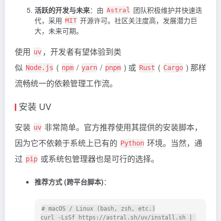
活跃的开发与未来
：由
团队积极维护并快速迭
Astral
代，采用
开源许可。社区关注度高，发展潜力巨
MIT
大，未来可期。
使用
，开发者有望体验到类
uv
似
(
/
/
) 或
(
) 那样
Node.js
npm
yarn
pnpm
Rust
Cargo
流畅统一的依赖管理工作流。
安装 UV
安装
非常简单。官方推荐使用其提供的安装脚本，
uv
因为它不依赖于系统上已有的
环境。当然，通
Python
过
或系统包管理器也是可行的选择。
pip
推荐方式 (跨平台脚本)
：
# macOS / Linux (bash, zsh, etc.)

curl -LsSf https://astral.sh/uv/install.sh | 