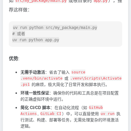
如
或根目录的
），推
src/my_package/main.py
app.py
荐这样做：
uv run python src/my_package/main.py

# 或者

优势
:
无需手动激活
：省去了输入
source
或
.venv/bin/activate
.venv\Scripts\Activate
的麻烦，极大简化了日常开发和脚本执行。
.ps1
环境一致性保证
：确保你的代码和工具总是在项目配置
的正确虚拟环境中运行。
简化 CI/CD 脚本
：在自动化流程（如
GitHub
,
）中，可以直接使用
执
Actions
GitLab CI
uv run
行测试、构建、部署等任务，无需处理复杂的环境激活
逻辑。