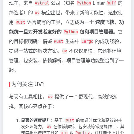
现在，来自
公司（知名
Linter
的
Astral
Python
Ruff
缔造者）的
横空出世，带来了新的可能性。这款使
uv
用
语言编写的工具，立志成为一个
速度飞快、功
Rust
能统一且对开发者友好的
包和项目管理器
。它
Python
的目标很明确：借鉴
生态中
的成功经验，
Rust
Cargo
提供一站式的解决方案。
不仅仅是快，它还将环境
uv
管理、包安装、依赖解析、项目管理等功能整合到了一
起。
为何关注 UV？
与现有工具相比，
提供了一个更现代、高效的选
uv
择，其核心亮点在于：
显著的速度提升
：基于
的编译时优化和高效的并
Rust
发处理能力，
在依赖解析、包安装等常见操作上，其
uv
速度相比传统工具如
或
，往往能快上几个
pip
Poetry