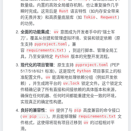
数量级。内置的高效全局缓存机制，也让重复操作几乎
瞬时完成。这背后是
语言特性（如内存安全带来
Rust
的无畏并发）和高质量底层库（如
、
）
Tokio
Reqwest
的功劳。
全面的功能集成
：
意图成为开发者手中的“瑞士军
uv
刀”，覆盖从创建和管理虚拟环境、安装和锁定依赖（原
生支持
，兼
pyproject.toml
容
），到运行脚本、管理全局工
requirements.txt
具，乃至安装特定
版本的完整开发流程。
Python
现代化的项目管理
：原生支持
(PEP
pyproject.toml
517/518/621 标准)，这是现代
项目事实上的标
Python
准配置文件。
能清晰地处理依赖分组（例如开发依
uv
赖），并生成跨平台的
锁定文件。这个锁定文
uv.lock
件精确记录了所有直接和间接依赖的具体版本和来源，
确保在任何机器、任何时间都能重建完全一致的环境，
实现真正的确定性构建。
良好的兼容性
：
提供了与
高度兼容的命令接口
uv
pip
(
)，并且能够理解
文
uv pip ...
requirements.txt
件格式，这使得将现有项目迁移到
的过程相对平
uv
滑。