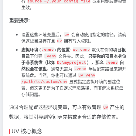
行
或重启终端使配置
source ~/.your_config_file
生效。
重要提示
:
设置这些环境变量后，
会自动使用指定的路径。请确
uv
保这些目录存在且
拥有写入权限。
uv
虚拟环境 (
) 的位置
:
默认在你的
项目根
.venv
uv venv
目录
下创建
文件夹。因此，
只要你的项目本身位
.venv
于非系统盘（比如
），那么
自
D:\myproject
.venv
然也会在该盘
。通常无需为
单独配置路径来避开
.venv
系统盘。当然，你也可以通过
uv venv
显式指定虚拟环境的创建位
/path/to/custom/env
置，但这更多是为了自定义环境路径，而非解决系统盘
存储问题。
通过合理配置这些环境变量，可以有效管理
产生的
uv
数据，将其引导到空间更充裕或更合适的存储位置。
UV 核心概念