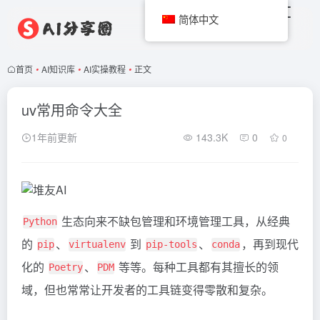
简体中文
首页
•
AI知识库
•
AI实操教程
•
正文
uv常用命令大全
1年前更新
143.3K
0
0
生态向来不缺包管理和环境管理工具，从经典
Python
的
、
到
、
，再到现代
pip
virtualenv
pip-tools
conda
化的
、
等等。每种工具都有其擅长的领
Poetry
PDM
域，但也常常让开发者的工具链变得零散和复杂。