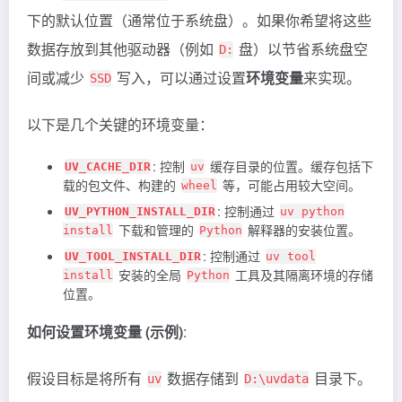
下的默认位置（通常位于系统盘）。如果你希望将这些
数据存放到其他驱动器（例如
盘）以节省系统盘空
D:
间或减少
写入，可以通过设置
环境变量
来实现。
SSD
以下是几个关键的环境变量：
: 控制
缓存目录的位置。缓存包括下
UV_CACHE_DIR
uv
载的包文件、构建的
等，可能占用较大空间。
wheel
: 控制通过
UV_PYTHON_INSTALL_DIR
uv python
下载和管理的
解释器的安装位置。
install
Python
: 控制通过
UV_TOOL_INSTALL_DIR
uv tool
安装的全局
工具及其隔离环境的存储
install
Python
位置。
如何设置环境变量 (示例)
:
假设目标是将所有
数据存储到
目录下。
uv
D:\uvdata