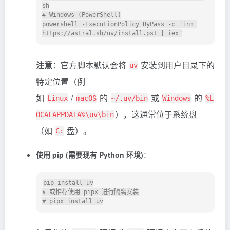
sh

# Windows (PowerShell)

powershell -ExecutionPolicy ByPass -c "irm 
注意
：官方脚本默认会将
安装到用户目录下的
uv
特定位置（例
如
/
的
或
的
Linux
macOS
~/.uv/bin
Windows
%L
），这通常位于系统盘
OCALAPPDATA%\uv\bin
（如
盘）。
C:
使用 pip (需要现有 Python 环境)
：
pip install uv

# 或推荐使用 pipx 进行隔离安装
