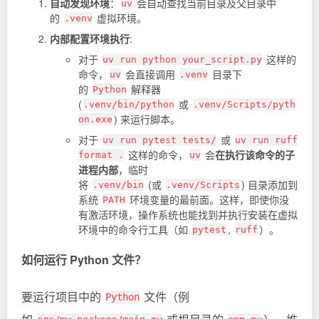
自动发现环境
：
会自动查找当前目录及父目录中
uv
的
虚拟环境。
.venv
内部配置环境执行
:
对于
这样的
uv run python your_script.py
命令，
会直接调用
目录下
uv
.venv
的
解释器
Python
(
或
.venv/bin/python
.venv/Scripts/pyth
) 来运行脚本。
on.exe
对于
或
uv run pytest tests/
uv run ruff
这样的命令，
会
在执行该命令的子
format .
uv
进程内部
，临时
将
(或
) 目录添加到
.venv/bin
.venv/Scripts
系统
环境变量的最前面。这样，即使你没
PATH
有激活环境，操作系统也能找到并执行安装在虚拟
环境中的命令行工具（如
,
）。
pytest
ruff
如何运行 Python 文件？
要运行项目中的
文件（例
Python