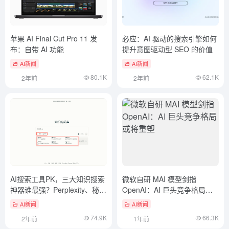
苹果 AI Final Cut Pro 11 发
必应：AI 驱动的搜索引擎如何
布：自带 AI 功能
提升意图驱动型 SEO 的价值
AI新闻
AI新闻
80.1K
62.1K
2年前
2年前
AI搜索工具PK，三大知识搜索
微软自研 MAI 模型剑指
神器谁最强？Perplexity、秘
OpenAI：AI 巨头竞争格局或
塔、Felo深度对比
将重塑
AI新闻
AI新闻
74.9K
66.3K
2年前
1年前