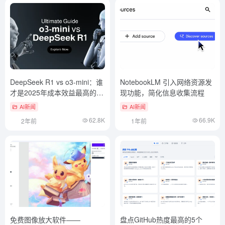
DeepSeek R1 vs o3-mini：谁
NotebookLM 引入网络资源发
才是2025年成本效益最高的推
现功能，简化信息收集流程
理模型？
AI新闻
AI新闻
62.8K
66.9K
2年前
1年前
免费图像放大软件——
盘点GitHub热度最高的5个