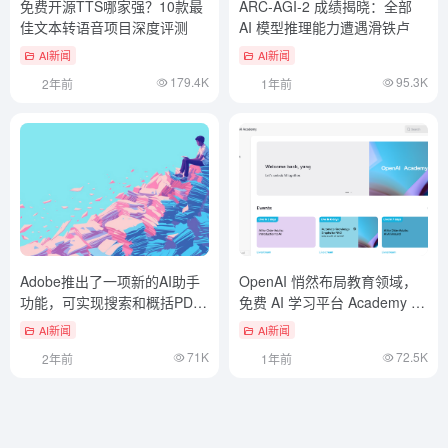
免费开源TTS哪家强？10款最
ARC-AGI-2 成绩揭晓：全部
佳文本转语音项目深度评测
AI 模型推理能力遭遇滑铁卢
AI新闻
AI新闻
179.4K
95.3K
2年前
1年前
Adobe推出了一项新的AI助手
OpenAI 悄然布局教育领域，
功能，可实现搜索和概括PDF
免费 AI 学习平台 Academy 上
文档内容。
线
AI新闻
AI新闻
71K
72.5K
2年前
1年前