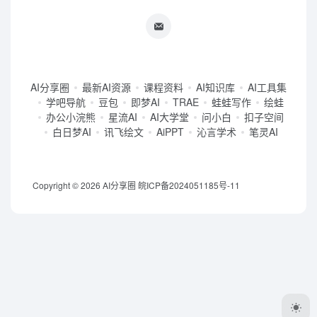
AI分享圈
最新AI资源
课程资料
AI知识库
AI工具集
学吧导航
豆包
即梦AI
TRAE
蛙蛙写作
绘蛙
办公小浣熊
星流AI
AI大学堂
问小白
扣子空间
白日梦AI
讯飞绘文
AiPPT
沁言学术
笔灵AI
Copyright © 2026
AI分享圈
皖ICP备2024051185号-11