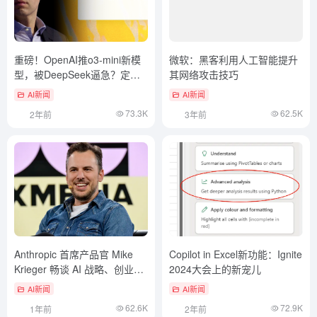
重磅！OpenAI推o3-mini新模
微软：黑客利用人工智能提升
型，被DeepSeek逼急？定价
其网络攻击技巧
仍打不过
AI新闻
AI新闻
73.3K
62.5K
2年前
3年前
Anthropic 首席产品官 Mike
Copilot in Excel新功能：Ignite
Krieger 畅谈 AI 战略、创业切
2024大会上的新宠儿
入点与 DeepSeek 启示
AI新闻
AI新闻
62.6K
72.9K
1年前
2年前