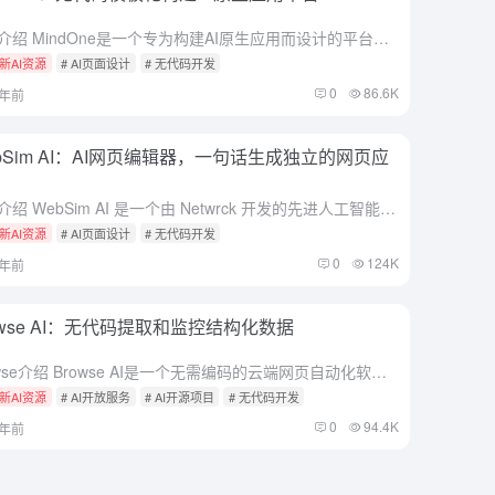
综合介绍 MindOne是一个专为构建AI原生应用而设计的平台。用户可以通过简单的提示和手动编辑来创建交互式应用。该平台提供了丰富的组件库和内置的设计系统，支持实时预览和预构建模块，以加速产品开发。M...
新AI资源
# AI页面设计
# 无代码开发
0
86.6K
2年前
bSim AI：AI网页编辑器，一句话生成独立的网页应
综合介绍 WebSim AI 是一个由 Netwrck 开发的先进人工智能网页编辑器和模拟器。它提供了一个独特且直观的平台，用户可以使用 CSS 和 JavaScript 创建动态网页。借助 WebS...
新AI资源
# AI页面设计
# 无代码开发
0
124K
2年前
owse AI：无代码提取和监控结构化数据
Browse介绍 Browse AI是一个无需编码的云端网页自动化软件，旨在帮助用户无需编程便能从任意网站提取和监控数据。您只需用鼠标指点一次，就可以训练一个机器人来执行数据提取、监控和自动化的任务...
新AI资源
# AI开放服务
# AI开源项目
# 无代码开发
0
94.4K
2年前