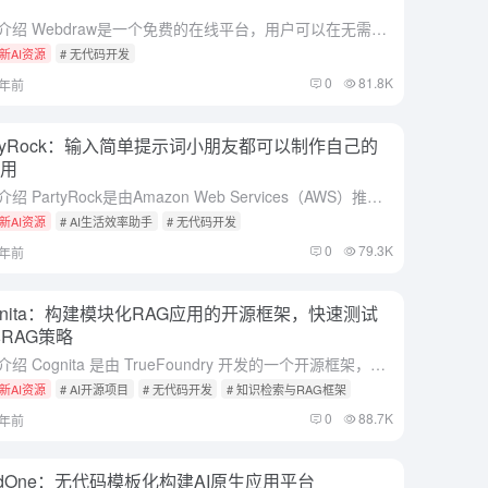
综合介绍 Webdraw是一个免费的在线平台，用户可以在无需编程的情况下生成和发布AI应用。该平台提供了直观的界面，允许用户通过简单的拖放操作创建功能强大的AI工具。Webdraw支持多种AI模型，包...
新AI资源
# 无代码开发
0
81.8K
1年前
rtyRock：输入简单提示词小朋友都可以制作自己的
应用
综合介绍 PartyRock是由Amazon Web Services（AWS）推出的一款无需编程技能便可创建AI应用的平台。它基于Amazon Bedrock，为用户提供了一个直观、易用的界面，通过...
新AI资源
# AI生活效率助手
# 无代码开发
0
79.3K
1年前
gnita：构建模块化RAG应用的开源框架，快速测试
RAG策略
综合介绍 Cognita 是由 TrueFoundry 开发的一个开源框架，旨在简化基于 RAG（Retrieval-Augmented Generation）的应用开发。该框架提供了一个结构化的、模...
新AI资源
# AI开源项目
# 无代码开发
# 知识检索与RAG框架
0
88.7K
2年前
ndOne：无代码模板化构建AI原生应用平台