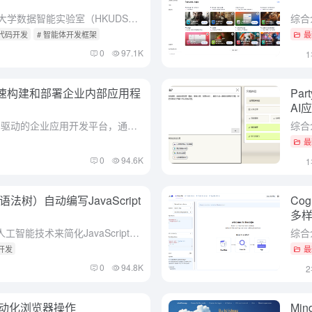
综合介绍 AutoAgent是由香港大学数据智能实验室（HKUDS）开发的一个开源AI智能体框架，托管于GitHub。它允许用户通过纯自然语言描述需求，快速创建和部署定制化的AI智能体，无需任何编程基...
无代码开发
# 智能体开发框架
最
0
97.1K
述快速构建和部署企业内部应用程
Pa
AI
综合介绍 ToolJet 是一个由 AI 驱动的企业应用开发平台，通过简单的自然语言描述即可创建自定义 AI 应用和代理。用户只需描述所需的应用，ToolJet 即可完成 UI、数据库和查询等所有设置...
最
0
94.6K
语法树）自动编写JavaScript
Co
多样
综合介绍 aiCoder是一个利用人工智能技术来简化JavaScript库开发的工具。它通过智能代码建议和自动化代码合并，帮助开发者节省时间，提高代码质量。aiCoder的独特之处在于其使用抽象语法树...
开发
最
0
94.8K
自动化浏览器操作
Mi