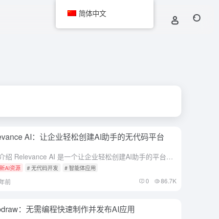
简体中文
levance AI：让企业轻松创建AI助手的无代码平台
综合介绍 Relevance AI 是一个让企业轻松创建AI助手的平台。它不需要编程，任何人都能用它设计AI来完成日常工作，比如回复邮件、整理数据或生成内容。网站的目标是通过AI帮企业节省时间、提高效...
新AI资源
# 无代码开发
# 智能体应用
0
86.7K
1年前
bdraw：无需编程快速制作并发布AI应用