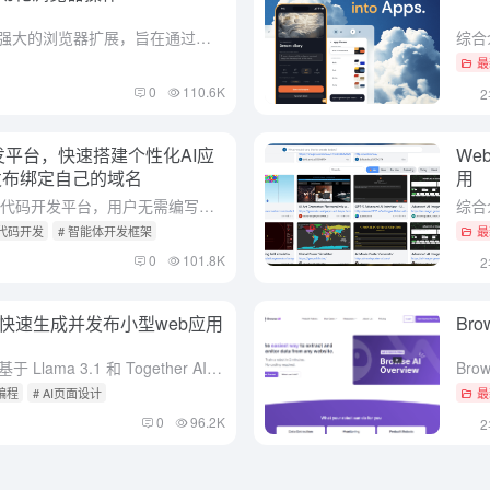
综合介绍 Automa 是一款功能强大的浏览器扩展，旨在通过自动化操作简化用户在浏览器中的重复任务。无论是自动填表、截图、数据抓取，还是执行复杂的工作流，Automa 都能轻松应对。用户可以通过连接不...
最
0
110.6K
码开发平台，快速搭建个性化AI应
We
端发布绑定自己的域名
用
综合介绍 Zion是一个强大的无代码开发平台，用户无需编写代码即可快速搭建网站、微信小程序等应用。平台提供全程可视化操作，从应用开发、部署上线到增长运维，极大降低了开发门槛。Zion广泛覆盖业务场景...
无代码开发
# 智能体开发框架
最
0
101.8K
示词快速生成并发布小型web应用
Br
综合介绍 LlamaCoder 是一个基于 Llama 3.1 和 Together AI 的开源代码生成工具。它可以通过简单的提示生成小型应用程序，适合开发者快速实现创意。LlamaCoder 提供...
I编程
# AI页面设计
最
0
96.2K