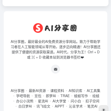
AI分享圈，最好最全的AI免费资源分享网站。致力于帮助学
习者在人工智能领域从零开始，逐步迈向精通！AI分享圈还
提供了便捷的资源获取渠道。AI时代，分享为王！Ctrl + D
或 ⌘ + D 收藏本站到浏览器书签栏❤️
AI分享圈
最新AI资源
课程资料
AI知识库
AI工具集
学吧导航
豆包
即梦AI
TRAE
蛙蛙写作
绘蛙
办公小浣熊
星流AI
AI大学堂
问小白
扣子空间
白日梦AI
讯飞绘文
AiPPT
沁言学术
笔灵AI