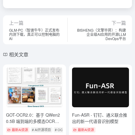
上一篇
下一篇
GLM-PC（智谱牛牛）正式发布
BISHENG（文擎毕昇）：构建
内测下载，真正可以控制电脑的
企业级AI应用的开源LLM
AI
DevOps平台
相关文章
GOT-OCR2.0：基于 QWen2
Fun-ASR - 钉钉、通义联合推
0.5B 端到端的多模态OCR模
出的新一代语音识别模型
型
最新AI资源
# AI开源项目
# OCR
最新AI资源