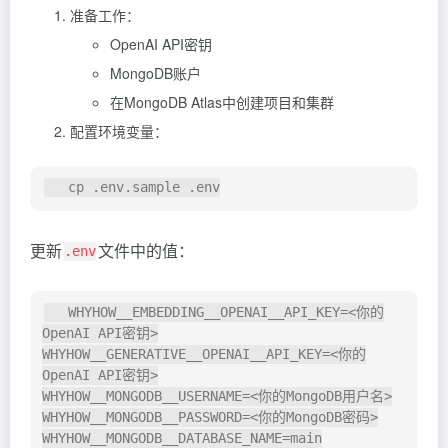
准备工作：
OpenAI API密钥
MongoDB账户
在MongoDB Atlas中创建项目和集群
配置环境变量：
更新
文件中的值：
.env
   WHYHOW__EMBEDDING__OPENAI__API_KEY=<你的
OpenAI API密钥>

WHYHOW__GENERATIVE__OPENAI__API_KEY=<你的
OpenAI API密钥>

WHYHOW__MONGODB__USERNAME=<你的MongoDB用户名>

WHYHOW__MONGODB__PASSWORD=<你的MongoDB密码>

WHYHOW__MONGODB__DATABASE_NAME=main
