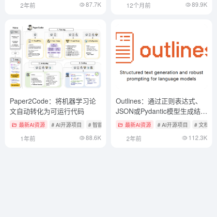
87.7K
89.9K
2年前
12个月前
Paper2Code：将机器学习论
Outlines：通过正则表达式、
文自动转化为可运行代码
JSON或Pydantic模型生成结构
化文本输出
最新AI资源
# AI开源项目
# 智能体应用
最新AI资源
# AI开源项目
# 文档
88.6K
112.3K
1年前
2年前