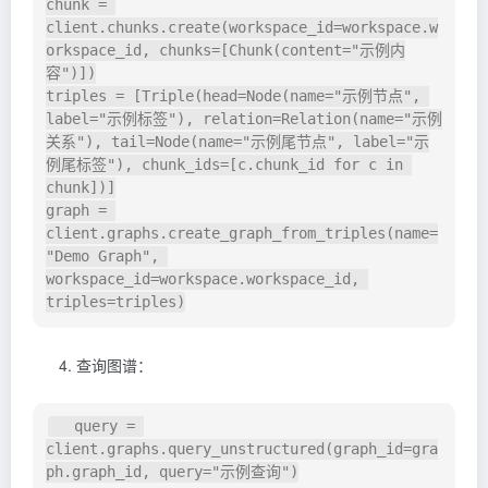
chunk = 
client.chunks.create(workspace_id=workspace.w
orkspace_id, chunks=[Chunk(content="示例内
容")])

triples = [Triple(head=Node(name="示例节点", 
label="示例标签"), relation=Relation(name="示例
关系"), tail=Node(name="示例尾节点", label="示
例尾标签"), chunk_ids=[c.chunk_id for c in 
chunk])]

graph = 
client.graphs.create_graph_from_triples(name=
"Demo Graph", 
workspace_id=workspace.workspace_id, 
查询图谱：
   query = 
client.graphs.query_unstructured(graph_id=gra