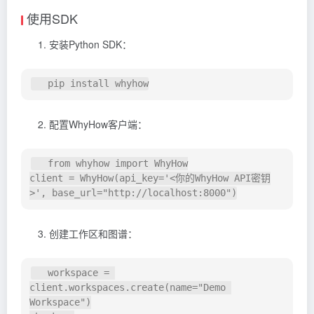
使用SDK
安装Python SDK：
配置WhyHow客户端：
   from whyhow import WhyHow

client = WhyHow(api_key='<你的WhyHow API密钥
创建工作区和图谱：
   workspace = 
client.workspaces.create(name="Demo 
Workspace")
