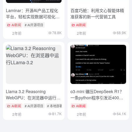
Laminar：开源AI产品工程化
百度巧舱：利用文心智能体精
平台，轻松实现数据可视化追
准获客的新一代营销工具
踪与评估
AI新闻
# AI开源项目
AI新闻
78.8K
68.9K
2年前
2年前
Llama 3.2 Reasoning
o3-mini 碾压DeepSeek R1？
WebGPU：在浏览器中运行
一条python程序引发近400万
LLama-3.2
围观
AI新闻
# AI开源项目
# 本地部署开源大模型工具
AI新闻
81.7K
64.1K
2年前
2年前