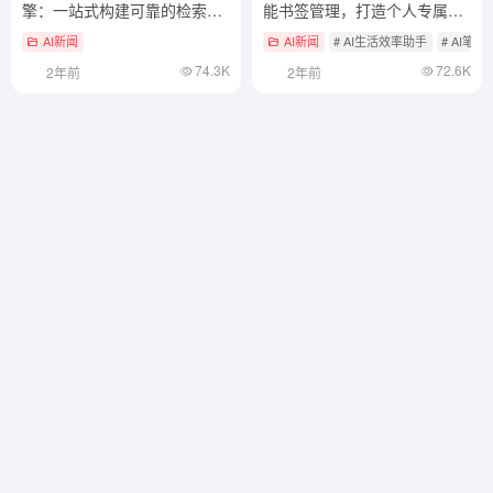
擎：一站式构建可靠的检索增
能书签管理，打造个人专属的
强生成应用
智能收藏空间
AI新闻
AI新闻
# AI生活效率助手
# AI笔记
74.3K
72.6K
2年前
2年前