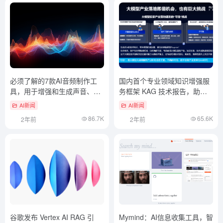
必须了解的7款AI音频制作工
国内首个专业领域知识增强服
具，用于增强和生成声音、语
务框架 KAG 技术报告，助力
音及音乐
大模型落地垂直领域
AI新闻
AI新闻
86.7K
65.6K
2年前
2年前
谷歌发布 Vertex AI RAG 引
Mymind：AI信息收集工具，智