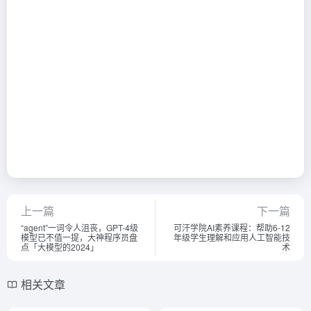
上一篇
下一篇
“agent”一词令人沮丧，GPT-4级
可汗学院AI素养课程：帮助6-12
模型已不值一提，大神程序员盘
年级学生理解和应用人工智能技
点「大模型的2024」
术
相关文章