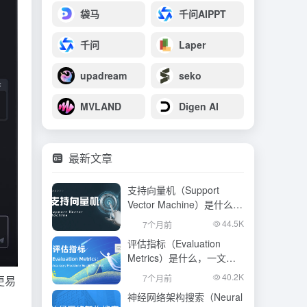
袋马
千问AIPPT
千问
Laper
upadream
seko
MVLAND
Digen AI
最新文章
支持向量机（Support
Vector Machine）是什么，
一文看懂
44.5K
7个月前
评估指标（Evaluation
Metrics）是什么，一文看
懂
40.2K
7个月前
更易
神经网络架构搜索（Neural