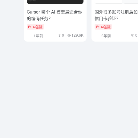
Cursor 哪个 AI 模型最适合你
国外很多账号注册后如
的编码任务？
信用卡验证？
AI答疑
AI答疑
0
129.6K
0
1年前
2年前