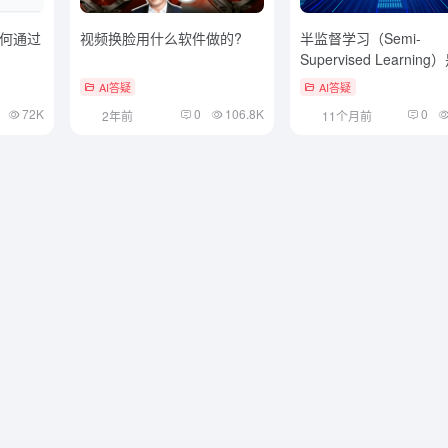
何通过
视频换脸用什么软件做的?
半监督学习（Semi-
Supervised Learnin
么，一文看懂
AI答疑
AI答疑
72K
0
106.8K
0
2年前
11个月前