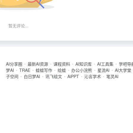
暂无评论...
AI分享圈
最新AI资源
课程资料
AI知识库
AI工具集
学吧导
梦AI
TRAE
蛙蛙写作
绘蛙
办公小浣熊
星流AI
AI大学堂
子空间
白日梦AI
讯飞绘文
AiPPT
沁言学术
笔灵AI