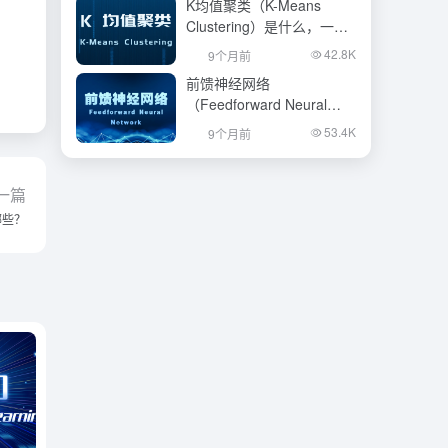
K均值聚类（K-Means
Clustering）是什么，一文
看懂
42.8K
9个月前
前馈神经网络
（Feedforward Neural
Network）是什么，一文看
53.4K
9个月前
懂
一篇
哪些？