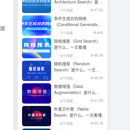
Architecture Search）是什
么，一文看懂
47.5K
7个月前
条件生成对抗网络
（Conditional Generative
 国
Adversarial Network）是什
44K
7个月前
么，一文看懂
网格搜索（Grid Search）
是什么，一文看懂
46.2K
9个月前
随机搜索（Random
Search）是什么，一文看
懂
46.5K
9个月前
数据增强（Data
Augmentation）是什么，
一文看懂
41.2K
9个月前
朴素贝叶斯（Naive
Bayes）是什么，一文看懂
52.1K
9个月前