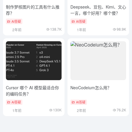
制作梦核图片的工具有什么推
Deepseek、豆包、Kimi、文心
荐？
一言，哪个好用？哪个傻？
AI答疑
AI答疑
138.7K
98.9K
2年前
1年前
Cursor 哪个 AI 模型最适合你
NeoCodeium怎么用？
的编码任务？
AI答疑
AI答疑
130K
76.2K
1年前
2年前