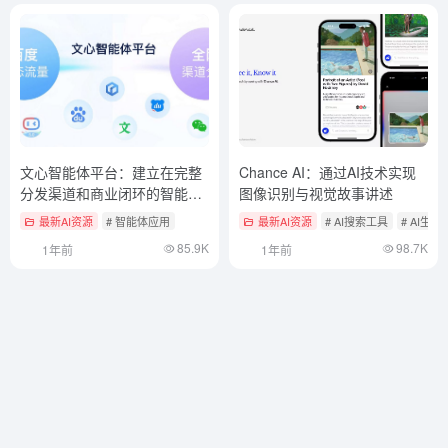
文心智能体平台：建立在完整
Chance AI：通过AI技术实现
分发渠道和商业闭环的智能体
图像识别与视觉故事讲述
应用
最新AI资源
# 智能体应用
最新AI资源
# AI搜索工具
# AI生
85.9K
98.7K
1年前
1年前