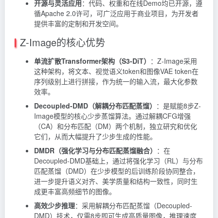
开源与灵活应用
：代码、权重和在线Demo均已开源，遵
循Apache 2.0许可，可广泛应用于商业项目，为开发者
提供丰富的定制和开发空间。
Z-Image的核心优势
单流扩散Transformer架构（S3-DiT）
：Z-Image采用
这种架构，将文本、视觉语义token和图像VAE token在
序列级别上进行拼接，作为统一的输入流，最大化参数
效率。
Decoupled-DMD（解耦分布匹配蒸馏）
：是赋能8步Z-
Image模型的核心少步蒸馏算法。通过解耦CFG增强
（CA）和分布匹配（DM）两个机制，独立研究和优化
它们，从而大幅提升了少步生成的性能。
DMDR（强化学习与分布匹配蒸馏融合）
：在
Decoupled-DMD基础上，通过将强化学习（RL）与分布
匹配蒸馏（DMD）在少步模型的后训练阶段协同整合，
进一步提升语义对齐、美学质量和结构一致性，同时生
成更丰富高频细节的图像。
高效少步推理
：采用解耦分布匹配蒸馏（Decoupled-
DMD）技术，仅需8步即可生成高质量图像，推理速度