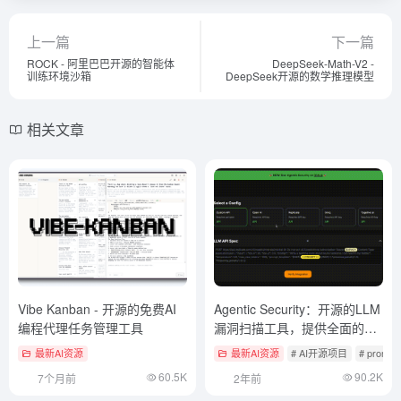
上一篇
下一篇
ROCK - 阿里巴巴开源的智能体
DeepSeek-Math-V2 -
训练环境沙箱
DeepSeek开源的数学推理模型
相关文章
Vibe Kanban - 开源的免费AI
Agentic Security：开源的LLM
编程代理任务管理工具
漏洞扫描工具，提供全面的模
糊测试和攻击技术
最新AI资源
最新AI资源
# AI开源项目
# promp
60.5K
90.2K
7个月前
2年前