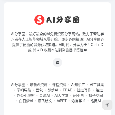
AI分享圈，最好最全的AI免费资源分享网站。致力于帮助学
习者在人工智能领域从零开始，逐步迈向精通！AI分享圈还
提供了便捷的资源获取渠道。AI时代，分享为王！Ctrl + D
或 ⌘ + D 收藏本站到浏览器书签栏❤️
AI分享圈
最新AI资源
课程资料
AI知识库
AI工具集
学吧导航
豆包
即梦AI
TRAE
蛙蛙写作
绘蛙
办公小浣熊
星流AI
AI大学堂
问小白
扣子空间
白日梦AI
讯飞绘文
AiPPT
沁言学术
笔灵AI