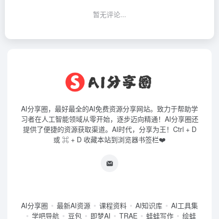
暂无评论...
AI分享圈，最好最全的AI免费资源分享网站。致力于帮助学
习者在人工智能领域从零开始，逐步迈向精通！AI分享圈还
提供了便捷的资源获取渠道。AI时代，分享为王！Ctrl + D
或 ⌘ + D 收藏本站到浏览器书签栏❤️
AI分享圈
最新AI资源
课程资料
AI知识库
AI工具集
学吧导航
豆包
即梦AI
TRAE
蛙蛙写作
绘蛙