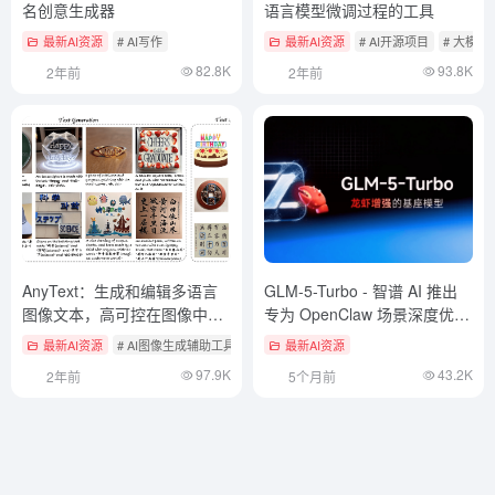
名创意生成器
语言模型微调过程的工具
最新AI资源
# AI写作
最新AI资源
# AI开源项目
# 大模型
82.8K
93.8K
2年前
2年前
AnyText：生成和编辑多语言
GLM-5-Turbo - 智谱 AI 推出
图像文本，高可控在图像中生
专为 OpenClaw 场景深度优化
成多行中文
的基座模型
最新AI资源
# AI图像生成辅助工具
# AI图像风格控制
最新AI资源
# AI开源项目
97.9K
43.2K
2年前
5个月前