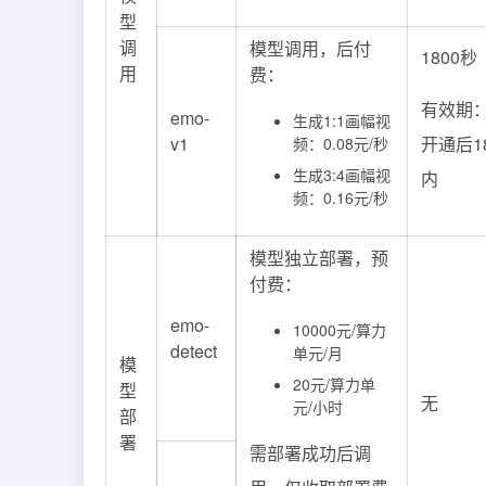
型
调
模型调用，后付
1800秒
用
费：
有效期
emo-
生成1:1画幅视
v1
开通后1
频：0.08元/秒
生成3:4画幅视
内
频：0.16元/秒
模型独立部署，预
付费：
emo-
10000元/算力
detect
单元/月
模
20元/算力单
型
无
元/小时
部
署
需部署成功后调