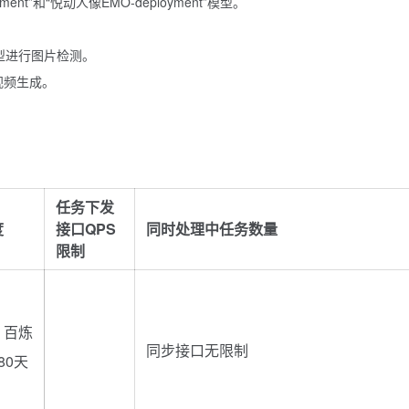
ment”和“悦动人像EMO-deployment”模型。
t”模型进行图片检测。
行视频生成。
任务下发
度
接口QPS
同时处理中任务数量
限制
：百炼
同步接口无限制
80天