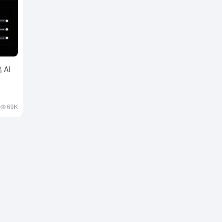
 AI
69K