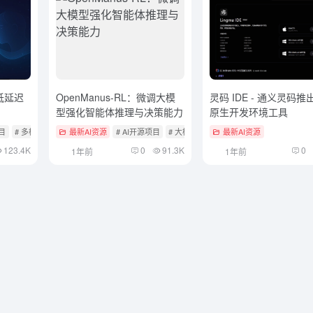
t：低延迟
OpenManus-RL：微调大模
灵码 IDE - 通义灵码推出
型强化智能体推理与决策能力
原生开发环境工具
项目
# 多模态实时互动产品
最新AI资源
# AI开源项目
# 大模型微调
最新AI资源
123.4K
0
91.3K
0
1年前
1年前