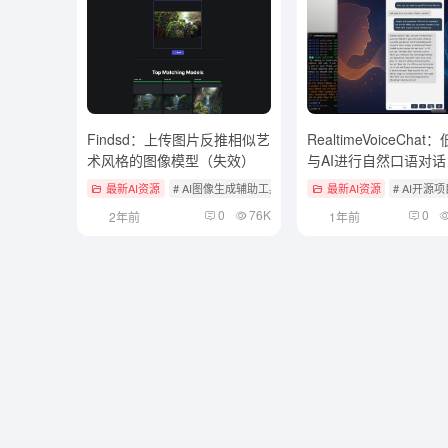
Findsd：上传图片反推相似艺
RealtimeVoiceCha
术风格的图像模型（失效）
与AI进行自然口语对话
最新AI资源
# AI图像生成辅助工具
最新AI资源
# AI开源
0
76K
0
2年前
1年前