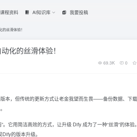
课程资料
AI知识库
我要投稿
自动化的丝滑体验！
全程自动化的丝滑体验！
69.3K
0
2.1版本，但传统的更新方式让老金我望而生畏——备份数据、下
力。
雨”。它用简洁高效的方式，让升级 Dify 成为了一种“丝滑”的体验
Dify的版本升级。