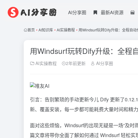
AI分享圈
最新AI资源
首页
•
AI知识库
•
AI实操教程
•
用Windsurf玩转Dify升级：全程
用Windsurf玩转Dify升级：
AI实操教程
2年前更新
AI分享圈
引言：告别繁琐的手动更新今儿
Dify
更新了0.1
新、覆盖安装，每一步都可能耗费大量时间和精
面对这些烦恼，Windsurf的出现无疑是一场“及时
篇文章将带你全面了解如何通过
Windsurf
轻松实现