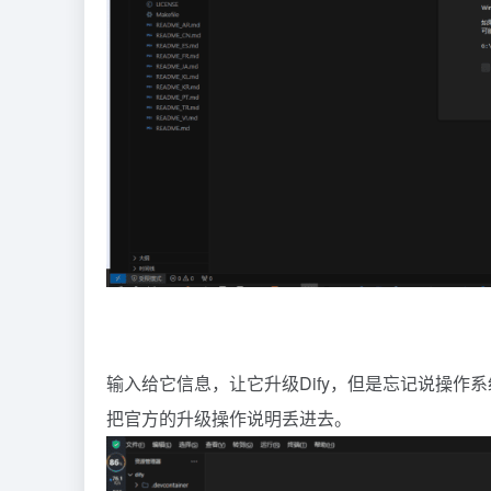
输入给它信息，让它升级Dify，但是忘记说操作
把官方的升级操作说明丢进去。