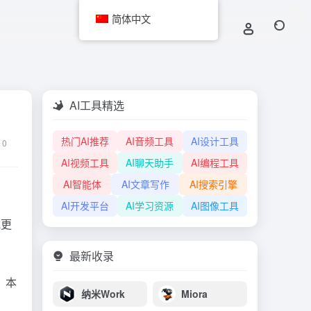
简体中文
AI工具精选
热门AI推荐
AI音频工具
AI设计工具
0
AI视频工具
AI聊天助手
AI编程工具
AI智能体
AI文章写作
AI搜索引擎
AI开发平台
AI学习资源
AI图像工具
载更
最新收录
。本
纳米Work
Miora