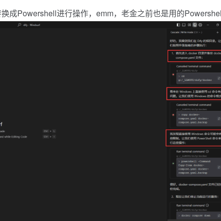
Powershell进行操作，emm，老金之前也是用的Powershel