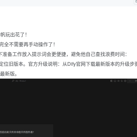
风帆玩出花了！
，完全不需要再手动操作了！
的升级，以下准备工作放入提示词会更便捷，避免他自己查找浪费时间：
够正确定位旧版本。官方升级说明：从Dify官网下载最新版本的升级步
用最新版。