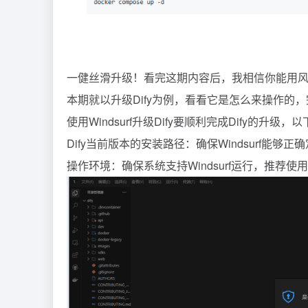
一健丝滑升级！看完这期内容后，我相信你能用
本期就以升级Dify为例，看看它是怎么来操作的
使用Windsurf升级Dify要顺利完成Dify
Dify当前版本的安装路径：确保Windsurf能
操作环境：确保系统支持Windsurf运行，推荐使