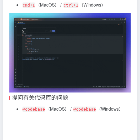
（MacOS） /
（Windows）
cmd+I
ctrl+I
提问有关代码库的问题
（MacOS） /
（Windows）
@codebase
@codebase