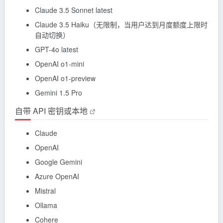
Claude
3.5 Sonnet latest
Claude 3.5 Haiku（无限制，当用户达到月度额度上限时
自动切换）
GPT-4o latest
OpenAI o1-mini
OpenAI o1-preview
Gemini
1.5 Pro
自带 API 密钥或本地
Claude
OpenAI
Google Gemini
Azure OpenAI
Mistral
Ollama
Cohere