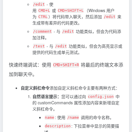
- 使
/edit
用
或
（Windows 用户
CMD+L
CMD+SHIFT+L
为
）将代码带入聊天，然后添加
来
CTRL
/edit
生成带有差异的代码更改。
- 与
功能类似，但会为代码添
/comment
/edit
加注释。
- 与
功能类似，但会为高亮显示或
/test
/edit
提供的代码生成单元测试。
快速终端调试：使用
将最后的终端文本添
CMD+SHIFT+R
加到聊天中。
自定义斜杠命令
添加自定义斜杠命令主要有两种方式：
自然语言提示：
您可以通过向
中
config.json
的 customCommands 属性添加内容来新增自定
义斜杠命令。
: 使用
调用的命令名称。
name
/name
: 下拉菜单中显示的简要描
description
述。