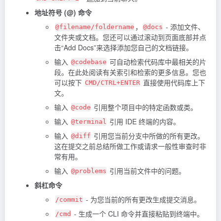
地址符号 (@) 命令
，
- 添加文件、
@filename/foldername
@docs
文件夹或文档。您还可以通过滚动到页面底部并点
击“Add Docs”来选择添加您自己的文档链接。
输入
可自动检索代码库中最相关的片
@codebase
段。在此处阅读有关索引和检索的更多信息。您也
可以按下
直接使用代码库上下
CMD/CTRL+ENTER
文。
输入
引用整个项目中的特定函数或类。
@code
输入
引用 IDE 终端的内容。
@terminal
输入
引用您当前分支中所做的所有更改。
@diff
这在提交之前总结所做工作或请求一般性审查时非
常有用。
输入
引用当前文件中的问题。
@problems
斜杠命令
- 为您当前的所有更改生成提交消息。
/commit
- 生成一个 CLI 命令并直接粘贴到终端中。
/cmd