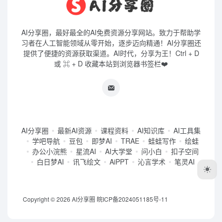
AI分享圈，最好最全的AI免费资源分享网站。致力于帮助学
习者在人工智能领域从零开始，逐步迈向精通！AI分享圈还
提供了便捷的资源获取渠道。AI时代，分享为王！Ctrl + D
或 ⌘ + D 收藏本站到浏览器书签栏❤️
AI分享圈
最新AI资源
课程资料
AI知识库
AI工具集
学吧导航
豆包
即梦AI
TRAE
蛙蛙写作
绘蛙
办公小浣熊
星流AI
AI大学堂
问小白
扣子空间
白日梦AI
讯飞绘文
AiPPT
沁言学术
笔灵AI
Copyright © 2026
AI分享圈
皖ICP备2024051185号-11