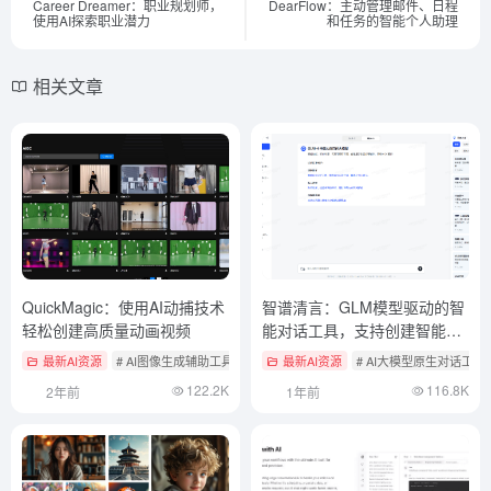
Career Dreamer：职业规划师，
DearFlow：主动管理邮件、日程
使用AI探索职业潜力
和任务的智能个人助理
相关文章
QuickMagic：使用AI动捕技术
智谱清言：GLM模型驱动的智
轻松创建高质量动画视频
能对话工具，支持创建智能
体、长文档解读、AI数据分析
最新AI资源
# AI图像生成辅助工具
# AI视频转换风格
最新AI资源
# AI大模型原生对话工具
122.2K
116.8K
2年前
1年前