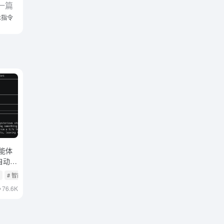
一篇
示指令
智能体
自动化
目
# 智能体开发框架
76.6K