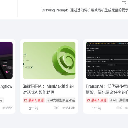
下
Drawing Prompt：通过基础词扩展或随机生成完整的提
ngflow
海螺问问AI：MiniMax推出的
PraisonAI：低代码多
对话式AI智能助理
框架，简化复杂任务的
解决方案
应用
最新AI资源
# AI大模型原生对话工具
最新AI资源
# AI开源项
86K
0
84.3K
0
2年前
1年前