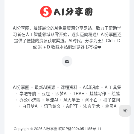
AI分享圈，最好最全的AI免费资源分享网站。致力于帮助学
习者在人工智能领域从零开始，逐步迈向精通！AI分享圈还
提供了便捷的资源获取渠道。AI时代，分享为王！Ctrl + D
或 ⌘ + D 收藏本站到浏览器书签栏❤️
AI分享圈
最新AI资源
课程资料
AI知识库
AI工具集
学吧导航
豆包
即梦AI
TRAE
蛙蛙写作
绘蛙
办公小浣熊
星流AI
AI大学堂
问小白
扣子空间
白日梦AI
讯飞绘文
AiPPT
沁言学术
笔灵AI
Copyright © 2026
AI分享圈
皖ICP备2024051185号-11