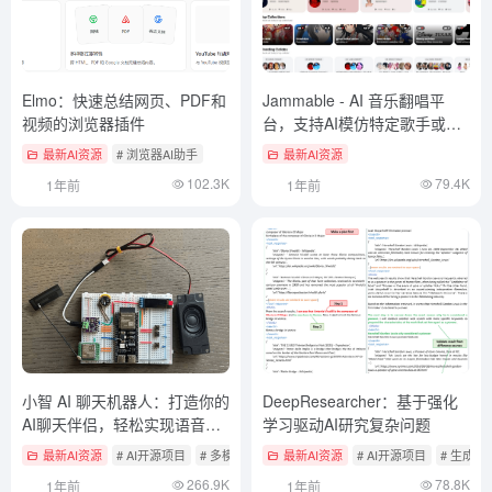
Elmo：快速总结网页、PDF和
Jammable - AI 音乐翻唱平
视频的浏览器插件
台，支持AI模仿特定歌手或风
格进行创作
最新AI资源
# 浏览器AI助手
最新AI资源
102.3K
79.4K
1年前
1年前
小智 AI 聊天机器人：打造你的
DeepResearcher：基于强化
AI聊天伴侣，轻松实现语音对
学习驱动AI研究复杂问题
话和智能互动
最新AI资源
# AI开源项目
# 多模态实时互动产品
最新AI资源
# AI开源项目
# 生成
266.9K
78.8K
1年前
1年前