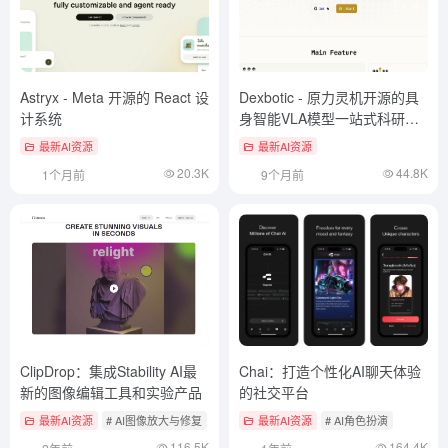
Astryx - Meta 开源的 React 设
Dexbotic - 原力灵机开源的具
计系统
身智能VLA模型一站式科研服
务平台
最新AI资源
最新AI资源
20.3K
44.8K
1个月前
9个月前
ClipDrop：集成Stability AI最
Chai：打造个性化AI聊天体验
新的图像编辑工具和实验产品
的社交平台
最新AI资源
# AI图像放大与修复
# AI图像风格控制
最新AI资源
# AI抠图改背景
# AI角色扮演
116.5K
164.4K