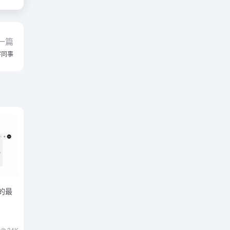
一篇
字同事
出的最
34K