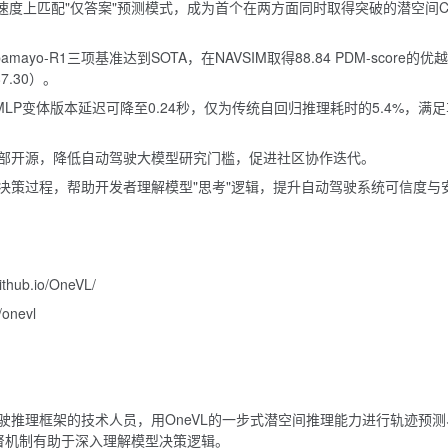
速度上匹配"仅答案"预测模式，成为首个在两方面同时取得突破的潜空间C
lpamayo-R1三项基准达到SOTA，在NAVSIM取得88.84 PDM-score的优
87.30）。
秒；MLP变体版本延迟可降至0.24秒，仅为传统自回归推理耗时的5.4%，满
部开源，降低自动驾驶大模型研究门槛，促进社区协作迭代。
决策过程，帮助开发者理解模型"思考"逻辑，提升自动驾驶系统可信度与
ithub.io/OneVL/
/onevl
驶推理框架的技术人员，用OneVL的一步式潜空间推理能力进行轨迹预测
督机制有助于深入理解模型决策逻辑。