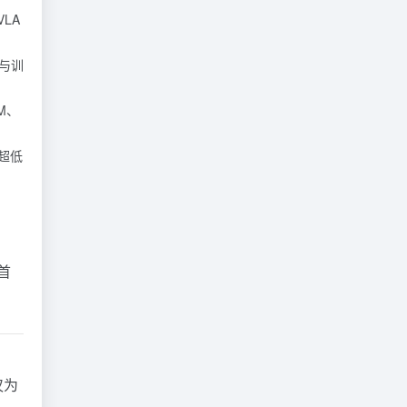
LA
与训
M、
的超低
首
仅为