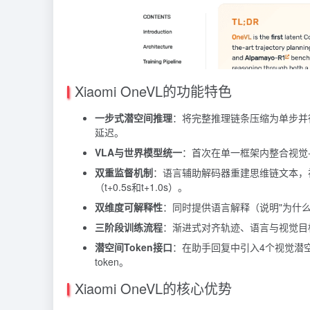
Xiaomi OneVL的功能特色
一步式潜空间推理
：将完整推理链条压缩为单步并行处
延迟。
VLA与世界模型统一
：首次在单一框架内整合视觉
双重监督机制
：语言辅助解码器重建思维链文本，视觉辅
（t+0.5s和t+1.0s）。
双维度可解释性
：同时提供语言解释（说明"为什么
三阶段训练流程
：渐进式对齐轨迹、语言与视觉目
潜空间Token接口
：在助手回复中引入4个视觉潜空间
token。
Xiaomi OneVL的核心优势