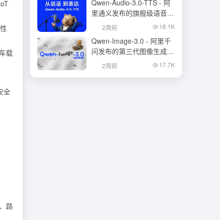
Qwen-Audio-3.0-TTS - 阿
oT
里通义发布的旗舰级语音合
成大模型
18.1K
越性
2周前
Qwen-Image-3.0 - 阿里千
问发布的第三代图像生成基
足车载
础模型
17.7K
2周前
安全
、路