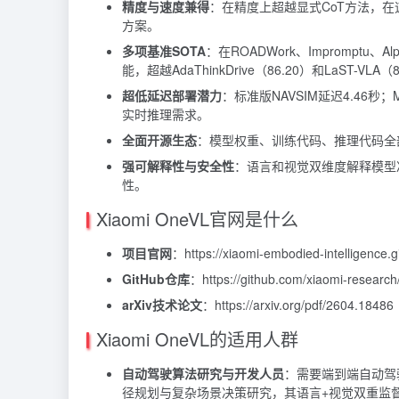
精度与速度兼得
：在精度上超越显式CoT方法，在
方案。
多项基准SOTA
：在ROADWork、Impromptu、A
能，超越AdaThinkDrive（86.20）和LaST-VLA（
超低延迟部署潜力
：标准版NAVSIM延迟4.46
实时推理需求。
全面开源生态
：模型权重、训练代码、推理代码全
强可解释性与安全性
：语言和视觉双维度解释模型
性。
Xiaomi OneVL官网是什么
项目官网
：https://xiaomi-embodied-intelligence.g
GitHub仓库
：https://github.com/xiaomi-research
arXiv技术论文
：https://arxiv.org/pdf/2604.18486
Xiaomi OneVL的适用人群
自动驾驶算法研究与开发人员
：需要端到端自动驾
径规划与复杂场景决策研究，其语言+视觉双重监