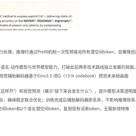
理，推理时通过Prefill机制一次性预填充所有潜空间token，显著降
-语言-动作模型与世界模型能力，打破此前两条技术路线独立发展的局面
助解码器基于Emu3.5 IBQ（131k codebook）预测未来帧画面
这样开"）和视觉预测（展示"接下来会发生什么"），提升模型决策透明
标，确保稳定联合优化；训练完成后辅助解码器即丢弃，不影响推理效率
token和2个语言潜空间token，复用现有词表token，无需新增特殊