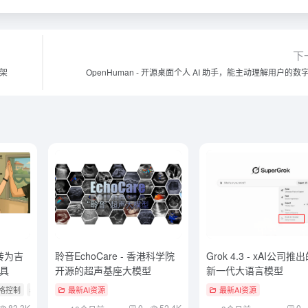
下
框架
OpenHuman - 开源桌面个人 AI 助手，能主动理解用户的数
像转为吉
聆音EchoCare - 香港科学院
Grok 4.3 - xAI公司推
具
开源的超声基座大模型
新一代大语言模型
风格控制
# AI开源项目
最新AI资源
最新AI资源
83.3K
0
52.4K
0