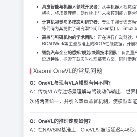
具身智能与机器人领域开发者
：从事机器人视觉语言
架构，将场景理解、动作输出与未来预测能力整合
计算机视觉与多模态AI研究者
：专注于视觉语言融
练代码为其提供了研究潜空间Token接口、Emu3
高校与科研机构的学术团队
：正在进行自动驾驶、智
ROADWork等主流基准上的SOTA性能数据，
智能汽车企业的感知/规划/决策技术团队
：负责量产
延迟特性，探索车载实时推理部署方案，同时借助
Xiaomi OneVL的常见问题
Q：OneVL与现有VLA模型有何不同？
A：传统VLA专注场景理解与驾驶动作输出，世界
次将两者统一，并引入双重监督机制，使模型既能"
Q：OneVL的推理速度如何？
A：在NAVSIM基准上，OneVL标准版延迟4.4