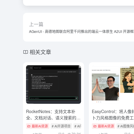
上一篇
AGenUI - 高德地图联合阿里千问推出的端云一体原生 A2UI 开源
相关文章
RocketNotes：支持文本补
EasyControl：将人
全、文档对话、语义搜索的
卜力风格图像的免费工
Markdown笔记应用
最新AI资源
# AI开源项目
# AI笔记
最新AI资源
# AI图像
0
79.3K
0