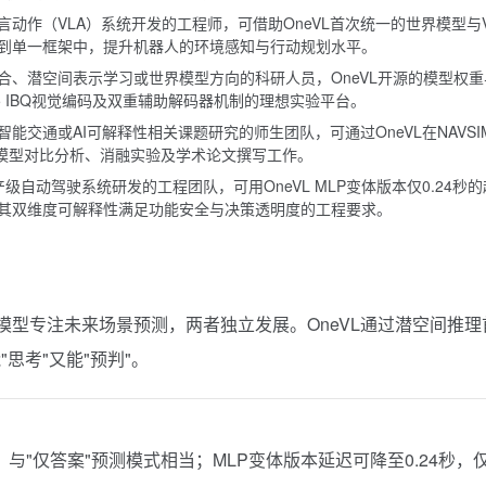
动作（VLA）系统开发的工程师，可借助OneVL首次统一的世界模型与V
到单一框架中，提升机器人的环境感知与行动规划水平。
合、潜空间表示学习或世界模型方向的科研人员，OneVL开源的模型权重
.5 IBQ视觉编码及双重辅助解码器机制的理想实验平台。
能交通或AI可解释性相关课题研究的师生团队，可通过OneVL在NAVSI
开展模型对比分析、消融实验及学术论文撰写工作。
级自动驾驶系统研发的工程团队，可用OneVL MLP变体版本仅0.24秒
其双维度可解释性满足功能安全与决策透明度的工程要求。
模型专注未来场景预测，两者独立发展。OneVL通过潜空间推理
思考"又能"预判"。
6秒，与"仅答案"预测模式相当；MLP变体版本延迟可降至0.24秒，