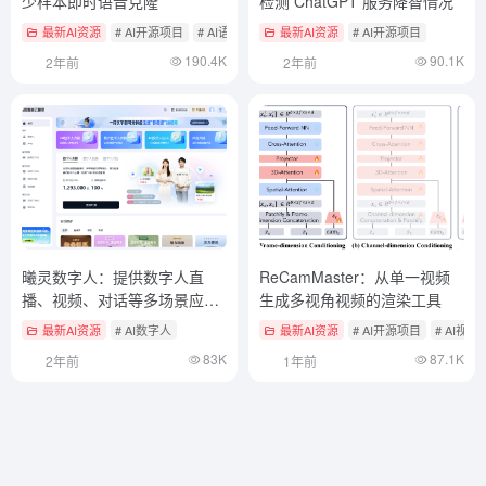
少样本即时语音克隆
检测 ChatGPT 服务降智情况
最新AI资源
# AI开源项目
# AI语音克隆
最新AI资源
# AI开源项目
190.4K
90.1K
2年前
2年前
曦灵数字人：提供数字人直
ReCamMaster：从单一视频
播、视频、对话等多场景应用
生成多视角视频的渲染工具
服务
最新AI资源
# AI数字人
最新AI资源
# AI开源项目
# AI视
83K
87.1K
2年前
1年前