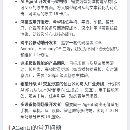
AI Agent 开发者与架构师
：需要为智能体构建结构化、
可交互的原生界面，将大模型输出从纯文本转化为可点
击、可填写的原生 UI 卡片。
鸿蒙应用开发者
：希望降低手机、平板、车机、智慧
屏、穿戴等多设备界面适配成本，深度利用鸿蒙系统级
渲染、动效及分布式核心能力。
跨平台移动端开发者
：追求一套代码覆盖 iOS、
Android、HarmonyOS 三端，避免为不同平台分别编写
和维护 UI 代码。
追求极致性能的产品团队
：目标场景涉及复杂页面滚
动、长列表、高频增量更新（如直播数据看板、实时消
息流），需要 120fps 级流畅原生体验。
希望升级 AI 交互形态的创业公司与大厂业务线
：计划将
AI 能力从"文本对话"走向"生成式 UI 交互"，用于智能问
答、服务卡片、任务引导、动态表单等场景。
多设备协同场景开发者
：需要同一 Agent 输出无缝适配
手机、车机、IoT 设备、智慧屏等多终端，实现 1+8+N
全场景分布式 UI 渲染。
AGenUI的常见问题