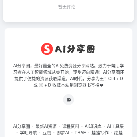
暂无评论...
AI分享圈，最好最全的AI免费资源分享网站。致力于帮助学
习者在人工智能领域从零开始，逐步迈向精通！AI分享圈还
提供了便捷的资源获取渠道。AI时代，分享为王！Ctrl + D
或 ⌘ + D 收藏本站到浏览器书签栏❤️
AI分享圈
最新AI资源
课程资料
AI知识库
AI工具集
学吧导航
豆包
即梦AI
TRAE
蛙蛙写作
绘蛙