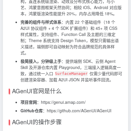
构，直连系统级渲染、动效及分布式核心能力，与小
艺、鸿蒙意图框架天然协同；相较 iOS、Android 对应版
本，鸿蒙版渲染性能提升 20%，内存占用降低 18%。
完善的组件与样式体系
：内置 22 个基础组件（18 个
A2UI 协议组件 + 4 个 SDK 扩展组件）和 45+ 项 CSS
样式属性，支持组件、Function Call 及主题的三维定
制；Theme 系统支持 Design Token，模型只需输出语
义描述，端侧即可自动映射为符合品牌规范的具体样
式。
极简接入，分钟级上手
：提供端侧 SDK、云侧 Agent
Skill 及开源仓库内置 Playground，三端接入逻辑高度一
致，通过统一入口
仅需少量代码即可
SurfaceManager
创建渲染容器、加载 A2UI JSON 并监听事件回流。
AGenUI官网是什么
项目官网
：https://genui.amap.com/
GitHub仓库
：https://github.com/AGenUI/AGenUI
AGenUI的操作步骤