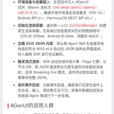
环境准备与依赖接入
：在项目中引入 AGenUI
SDK（Maven 坐标为
com.amap.genui:agenui-
），确保开发环境满足系统要求（iOS 13+ /
sdk:0.9.8
Android API 21+ / HarmonyOS NEXT API 20+）。
初始化渲染容器
：通过统一入口
创建
SurfaceManager
原生渲染容器，在各端分别挂载到对应的视图层级中
（iOS 的 UIView、Android 的 View、鸿蒙的 ArkUI）。
加载 A2UI JSON 内容
：将云侧 Agent Skill 生成或本地
构造的符合 A2UI v0.9 协议的 JSON 结构化界面描述，
传入端侧 SDK 进行协议解析。
触发流式渲染
：SDK 自动完成布局计算（Yoga 引擎）与
节点 Diff，将 JSON 描述转化为原生组件并挂载到渲染
树；支持 Streaming-first 模式，组件到达即刻呈现，无
需等待完整 JSON。
监听事件回流
：注册事件回调，捕获用户在原生组件上
的点击、输入、滑动等交互行为，将事件数据回流到业
务层或 Agent 侧进行下一步处理。
AGenUI的适用人群