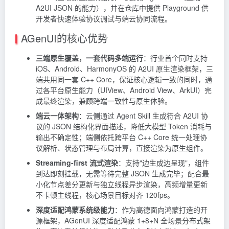
A2UI JSON 的能力），并在仓库中提供
Playground
供
开发者快速体验协议调试与端云协同流程。
AGenUI的核心优势
三端原生覆盖，一套代码多端运行
：行业首个同时支持
iOS、Android、HarmonyOS 的 A2UI 原生渲染框架，三
端共用同一套 C++ Core，保证核心逻辑一致的同时，通
过各平台原生能力（UIView、Android View、ArkUI）完
成最终渲染，兼顾跨端一致性与原生体验。
端云一体架构
：云侧通过 Agent Skill 生成符合 A2UI 协
议的 JSON 结构化界面描述，降低大模型 Token 消耗与
输出不确定性；端侧依托跨平台 C++ Core 统一处理协
议解析、状态管理与布局计算，直接渲染为原生组件。
Streaming-first 流式渲染
：支持"边生成边呈现"，组件
到达即刻挂载，无需等待完整 JSON 生成完毕；配合最
小化节点差分更新与独立线程异步渲染，高频增量更新
不卡顿主线程，核心场景目标对齐 120fps。
深度适配鸿蒙系统级能力
：作为高德面向鸿蒙打造的开
源框架，AGenUI 深度适配鸿蒙 1+8+N 全场景分布式架