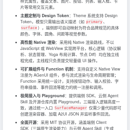
样式属性，覆盖文本、图片、按钮、列表、输入框、卡
片等常用交互元素。
主题定制与 Design Token
：Theme 系统支持 Design
Token，模型只需输出语义描述（如
、
primary
），端侧即可自动映射为符合品牌规范的具体
surface
颜色、字体、圆角、间距等视觉参数。
高性能 Native 渲染
：采用纯 Native 渲染路线，不以
JavaScript 或 WebView 实现跨平台，核心逻辑（协议解
析、状态管理、Yoga 布局计算、节点 Diff）均在独立线
程完成，主线程只负责提交轻量级 UI 操作。
可扩展组件与 Function 机制
：支持自定义 Native View
注册为 AGenUI 组件，参与流式渲染与生命周期管理；
Function 采用统一设计，支持按钮动作、输入校验、字
符串插值、事件回流等能力的统一注册和调用。
极简接入与 Playground
：提供端侧 SDK、云侧 Agent
Skill 及开源仓库内置 Playground，三端接入逻辑高度一
致，通过统一入口
仅需少量代码即可
SurfaceManager
创建渲染容器、加载 A2UI JSON 并监听事件回流。
全面开源
：采用 MIT 协议开源，涵盖端侧 Client
SDK（三端原生渲染能力）与云侧 Agent Skill（生成