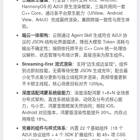
HarmonyOS 的 A2UI 原生渲染框架，三端共用同一套
C++ Core，通过各平台原生能力（UIView、Android
View、ArkUI）完成最终渲染，兼顾跨端一致性与原生体
验。
端云一体架构
：云侧通过 Agent Skill 生成符合 A2UI 协
议的 JSON 结构化界面描述，降低大模型
Token
消耗与
输出不确定性；端侧依托跨平台 C++ Core 统一处理协
议解析、状态管理与布局计算，直接渲染为原生组件。
Streaming-first 流式渲染
：支持"边生成边呈现"，组件
到达即刻挂载，无需等待完整 JSON 生成完毕；配合最
小化节点差分更新与独立线程异步渲染，高频增量更新
不卡顿主线程，核心场景目标对齐 120fps。
深度适配鸿蒙系统级能力
：深度适配鸿蒙 1+8+N 全场景
分布式架构，直连系统级渲染、动效及分布式核心能
力，与小艺、鸿蒙意图框架天然协同；相较 iOS、
Android 对应版本，鸿蒙版渲染性能提升 20%，内存占
用降低 18%。
完善的组件与样式体系
：内置 22 个基础组件（18 个
A2UI 协议组件 + 4 个 SDK 扩展组件）和 45+ 项 CSS