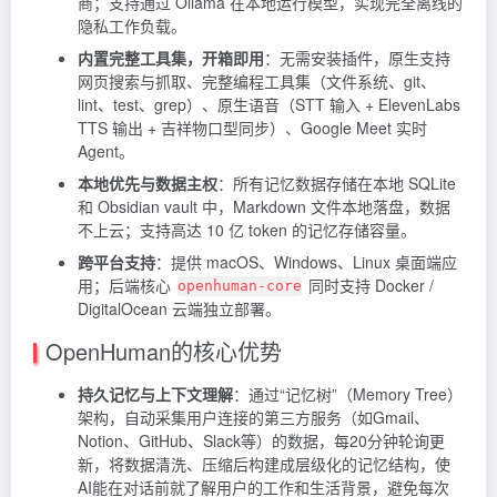
商；支持通过
Ollama
在本地运行模型，实现完全离线的
隐私工作负载。
内置完整工具集，开箱即用
：无需安装插件，原生支持
网页搜索与抓取、完整编程工具集（文件系统、git、
lint、test、grep）、原生语音（STT 输入 +
ElevenLabs
TTS 输出 + 吉祥物口型同步）、Google Meet 实时
Agent。
本地优先与数据主权
：所有记忆数据存储在本地 SQLite
和 Obsidian vault 中，Markdown 文件本地落盘，数据
不上云；支持高达 10 亿 token 的记忆存储容量。
跨平台支持
：提供 macOS、Windows、Linux 桌面端应
用；后端核心
同时支持 Docker /
openhuman-core
DigitalOcean 云端独立部署。
OpenHuman的核心优势
持久记忆与上下文理解
：通过“记忆树”（Memory Tree）
架构，自动采集用户连接的第三方服务（如Gmail、
Notion、GitHub、Slack等）的数据，每20分钟轮询更
新，将数据清洗、压缩后构建成层级化的记忆结构，使
AI能在对话前就了解用户的工作和生活背景，避免每次