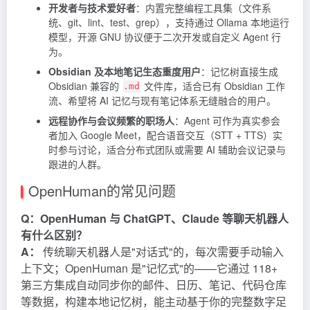
开发者与技术爱好者
：内置完整编程工具集（文件系
统、git、lint、test、grep），支持通过 Ollama 本地运行
模型，开源 GNU 协议便于二次开发或自定义 Agent 行
为。
Obsidian 及本地笔记生态重度用户
：记忆树直接生成
Obsidian 兼容的
文件库，适合已有 Obsidian 工作
.md
流、希望将 AI 记忆与现有笔记体系无缝融合的用户。
远程协作与会议频繁的职场人
：Agent 可作为真实参会
者加入 Google Meet，配合语音交互（STT + TTS）实
时参与讨论，适合分布式团队或需要 AI 辅助会议记录与
跟进的人群。
OpenHuman的常见问题
Q：OpenHuman 与 ChatGPT、Claude 等聊天机器人
有什么区别？
A：
传统聊天机器人是"对话式"的，每次需要手动输入
上下文；OpenHuman 是"记忆式"的——它通过 118+
第三方集成自动同步你的邮件、日历、笔记、代码仓库
等数据，构建本地记忆树，能主动基于你的完整数字足