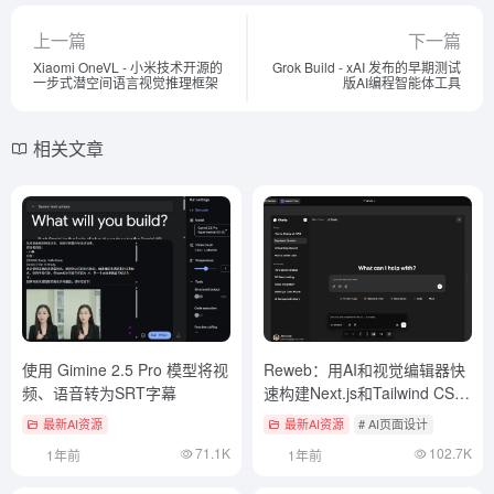
上一篇
下一篇
Xiaomi OneVL - 小米技术开源的
Grok Build - xAI 发布的早期测试
一步式潜空间语言视觉推理框架
版AI编程智能体工具
相关文章
使用 Gimine 2.5 Pro 模型将视
Reweb：用AI和视觉编辑器快
频、语音转为SRT字幕
速构建Next.js和Tailwind CSS
网站
最新AI资源
最新AI资源
# AI页面设计
71.1K
102.7K
1年前
1年前