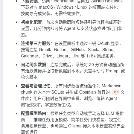
下载安装
：访问 OpenHuman 官网或 GitHub Releases
下载对应 macOS / Windows / Linux 的桌面端安装包，
按向导完成安装，无需终端操作。
初始化配置
：首次启动后跟随短路径引导流程完成基础
设置，几分钟内即可将 Agent 从安装状态推进到可用状
态。
连接第三方服务
：在设置面板中通过一键 OAuth 登录，
按需连接 Gmail、Notion、GitHub、Slack、Stripe、
Calendar、Drive、Linear、Jira 等 118+ 集成服务。
自动同步数据
：连接完成后，系统每 20 分钟自动遍历所
有活跃连接并拉取新数据到本地，无需手动写 Prompt 或
轮询脚本。
查看与管理记忆
：所有同步数据被标准化为 Markdown
chunk 存入本地 SQLite 并生成 Obsidian 兼容的
文
.md
件库；用户可随时在界面中查看、浏览、编辑 Agent
的"记忆树"，掌握数据主权。
配置模型路由
：根据任务类型自动或手动选择 LLM 提供
商——推理任务用强模型、简单任务用快模型、视觉任
务用视觉模型；也可通过 Ollama 接入本地模型实现完全
离线运行。