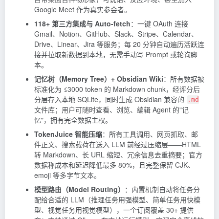
Google Meet 作为真实参会者。
118+ 第三方集成与 Auto-fetch
：一键 OAuth 连接
Gmail、Notion、GitHub、Slack、Stripe、Calendar、
Drive、Linear、Jira 等服务；每 20 分钟自动遍历活跃连
接并拉取新数据到本地，无需手动写 Prompt 或轮询脚
本。
记忆树（Memory Tree）+ Obsidian Wiki
：所有数据被
标准化为 ≤3000
token
的 Markdown chunk，经评分后
分层存入本地 SQLite，同时生成 Obsidian 兼容的
.md
文件库；用户可随时查看、浏览、编辑 Agent 的"记
忆"，拥有完全数据主权。
TokenJuice 智能压缩
：所有工具调用、网页抓取、邮
件正文、搜索载荷在送入 LLM 前经过压缩层——HTML
转 Markdown、长 URL 缩短、冗余信息去重摘要；官方
数据称成本和延迟降低最多 80%，且完整保留 CJK、
emoji 等多字节文本。
模型路由（Model Routing）
：内置机制自动将任务分
配给合适的 LLM（推理任务用强模型、简单任务用快模
型、视觉任务用视觉模型），一个订阅覆盖 30+ 提供