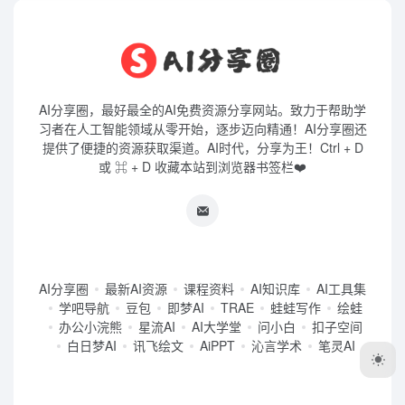
AI分享圈，最好最全的AI免费资源分享网站。致力于帮助学
习者在人工智能领域从零开始，逐步迈向精通！AI分享圈还
提供了便捷的资源获取渠道。AI时代，分享为王！Ctrl + D
或 ⌘ + D 收藏本站到浏览器书签栏❤️
AI分享圈
最新AI资源
课程资料
AI知识库
AI工具集
学吧导航
豆包
即梦AI
TRAE
蛙蛙写作
绘蛙
办公小浣熊
星流AI
AI大学堂
问小白
扣子空间
白日梦AI
讯飞绘文
AiPPT
沁言学术
笔灵AI