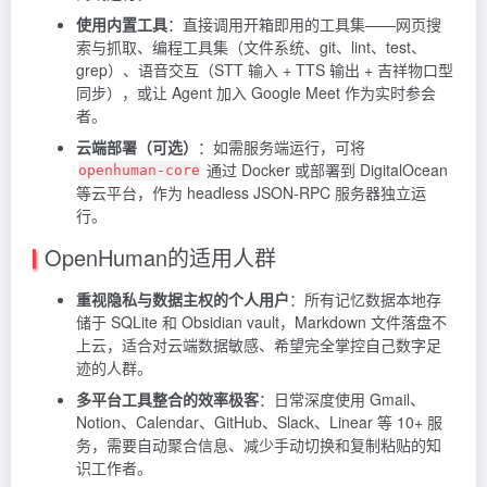
使用内置工具
：直接调用开箱即用的工具集——网页搜
索与抓取、编程工具集（文件系统、git、lint、test、
grep）、语音交互（STT 输入 + TTS 输出 + 吉祥物口型
同步），或让 Agent 加入 Google Meet 作为实时参会
者。
云端部署（可选）
：如需服务端运行，可将
通过 Docker 或部署到 DigitalOcean
openhuman-core
等云平台，作为 headless JSON-RPC 服务器独立运
行。
OpenHuman的适用人群
重视隐私与数据主权的个人用户
：所有记忆数据本地存
储于 SQLite 和 Obsidian vault，Markdown 文件落盘不
上云，适合对云端数据敏感、希望完全掌控自己数字足
迹的人群。
多平台工具整合的效率极客
：日常深度使用 Gmail、
Notion、Calendar、GitHub、Slack、Linear 等 10+ 服
务，需要自动聚合信息、减少手动切换和复制粘贴的知
识工作者。