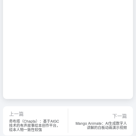
上一篇
下一篇
奇布塔（Chapta）：基于AIGC
Mango Animate：AI生成数字人
技术的有声故事绘本创作平台，
讲解的白板动画演示视频
绘本人物一致性较强