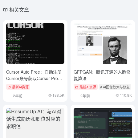
相关文章
Cursor Auto Free：自动注册
GFPGAN：腾讯开源的人脸修
Cursor账号获取Cursor Pro免
复算法
费服务
最新AI资源
最新AI资源
# AI图像放大与修复
#
188.5K
110.8K
2年前
2年前