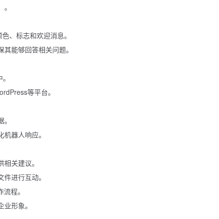
）。
颜色、标志和欢迎消息。
保其能够回答相关问题。
中。
rdPress等平台。
据。
化机器人响应。
供相关建议。
文件进行互动。
工作流程。
企业形象。