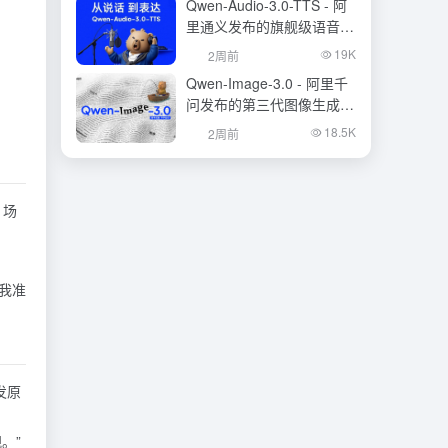
Qwen-Audio-3.0-TTS - 阿
里通义发布的旗舰级语音合
成大模型
19K
2周前
Qwen-Image-3.0 - 阿里千
问发布的第三代图像生成基
础模型
18.5K
2周前
。场
我准
发原
。”