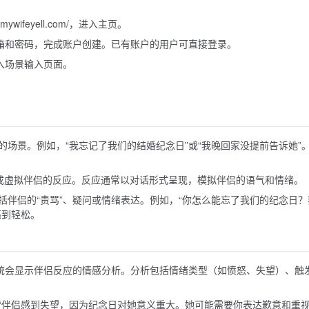
ywifeyell.com/，进入主页。
邮箱和密码，完成账户创建。已有账户的用户可直接登录。
入场景输入页面。
场景。例如，“我忘记了我们的结婚纪念日”或“我晚回家没提前告诉她”
生成虚拟伴侣的反应。反应通常以对话形式呈现，模拟伴侣的语气和情绪。
括伴侣的“责骂”、疑问或情绪表达。例如，“你怎么能忘了我们的纪念日？
感到轻松。
系统会显示伴侣反应的情感分析。分析包括情绪类型（如愤怒、失望）、触
“伴侣感到失望，因为纪念日对她意义重大。她可能需要你表达歉意和重视