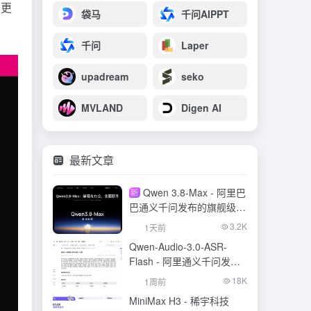
户更
袋马
千问AIPPT
千问
Laper
upadream
seko
MVLAND
Digen AI
最新文章
Qwen 3.8-Max - 阿里巴
新
巴通义千问发布的旗舰级大
模型
3.2K
1天前
Qwen-Audio-3.0-ASR-
Flash - 阿里通义千问发布
的语音识别大模型
18K
1周前
MiniMax H3 - 稀宇科技