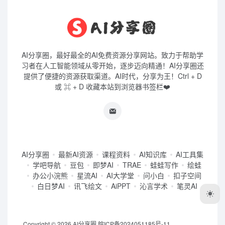
AI分享圈，最好最全的AI免费资源分享网站。致力于帮助学
习者在人工智能领域从零开始，逐步迈向精通！AI分享圈还
提供了便捷的资源获取渠道。AI时代，分享为王！Ctrl + D
或 ⌘ + D 收藏本站到浏览器书签栏❤️
AI分享圈
最新AI资源
课程资料
AI知识库
AI工具集
学吧导航
豆包
即梦AI
TRAE
蛙蛙写作
绘蛙
办公小浣熊
星流AI
AI大学堂
问小白
扣子空间
白日梦AI
讯飞绘文
AiPPT
沁言学术
笔灵AI
Copyright © 2026
AI分享圈
皖ICP备2024051185号-11