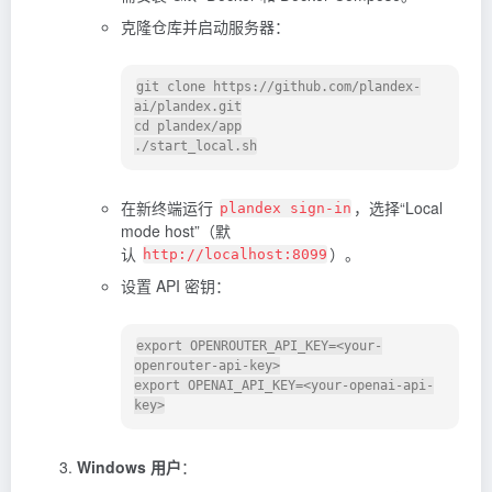
克隆仓库并启动服务器：
git clone https://github.com/plandex-
ai/plandex.git

cd plandex/app

在新终端运行
，选择“Local
plandex sign-in
mode host”（默
认
）。
http://localhost:8099
设置 API 密钥：
export OPENROUTER_API_KEY=<your-
openrouter-api-key>

export OPENAI_API_KEY=<your-openai-api-
Windows 用户
：