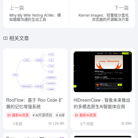
上一篇
下一篇
Why My Wife Yelling At Me：模
Kernel Images：轻量级沙盒化
拟婚姻沟通的互动工具
浏览器的开源解决方案
相关文章
RooFlow：基于 Roo Code 扩
HiDreamClaw - 智象未来推出
展的记忆增强系统
的多模态原生AI智能体应用
最新AI资源
# AI开源项目
# AI编程
最新AI资源
124.9K
38K
1年前
5个月前