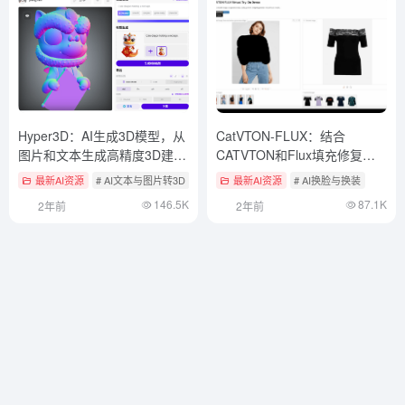
Hyper3D：AI生成3D模型，从
CatVTON-FLUX：结合
图片和文本生成高精度3D建模
CATVTON和Flux填充修复模
（推荐）
型，实现虚拟试穿方案
最新AI资源
# AI文本与图片转3D
最新AI资源
# AI换脸与换装
146.5K
87.1K
2年前
2年前