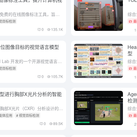
综合介绍 Make Sense 是一个免费的在线图像标注工具，旨在帮助用户快速为计算机视觉项目准备数据集。它无需复杂安装，只需打开浏览器访问即可使用，支持多种操作系统，非常适合小型深度学习项目。用户可...
视觉目标检测
最
0
135.1K
言定位图像目标的视觉语言模型
He
型
综合介绍 VLM-R1 是由 Om AI Lab 开发的一个开源视觉语言模型项目，托管在 GitHub 上。该项目基于 DeepSeek 的 R1 方法，结合 Qwen2.5-VL 模型，通过强化学习...
视觉目标检测
最
0
105.7K
大模型进行胸部X光片分析的智能
Ag
检
综合介绍 MedRAX是一个专为胸部X光片（CXR）分析设计的先进AI智能体。它集成了最先进的CXR分析工具和多模态大语言模型，能够动态处理复杂的医学查询，而无需额外训练。MedRAX通过其模块化设计...
智能体应用
# 视觉目标检测
最
0
89.5K