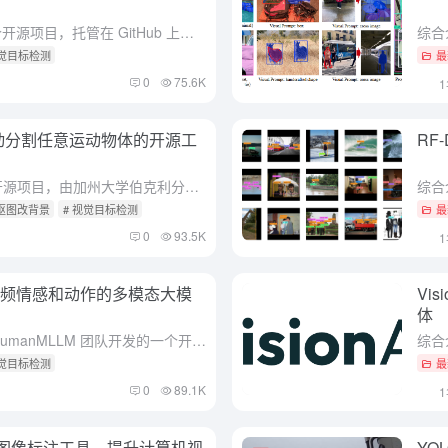
综合介绍 Find My Kids 是一个开源项目，托管在 GitHub 上，由开发者 Tomer Klein 创建。它结合了 DeepFace 人脸识别技术和 WhatsApp Green API...
视觉目标检测
最
0
75.6K
自动分割任意运动物体的开源工
RF
综合介绍 SegAnyMo 是一个开源项目，由加州大学伯克利分校和北京大学的研究团队开发，包括 Nan Huang 等成员。这个工具专注于视频处理，能自动识别和分割视频中任意运动的物体，比如人、动物或...
AI抠图改背景
# 视觉目标检测
最
0
93.5K
类视频情感和动作的多模态大模
Vi
体
综合介绍 HumanOmni 是由 HumanMLLM 团队开发的一个开源多模态大模型，托管在 GitHub 上。它专注于分析人类视频，能同时处理画面和声音，帮助理解情感、动作和对话内容。项目用了 2...
视觉目标检测
最
0
89.1K
用的图像标注工具，提升计算机视
YO