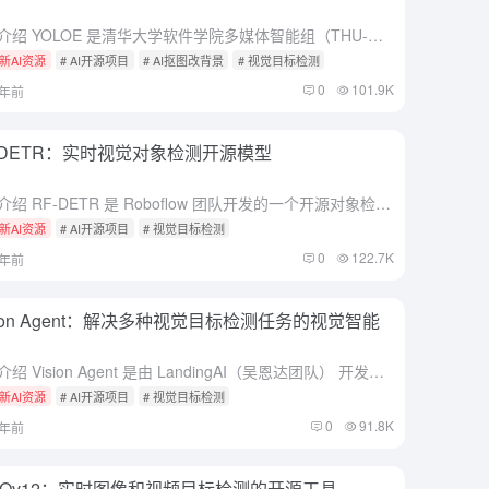
综合介绍 YOLOE 是清华大学软件学院多媒体智能组（THU-MIG）开发的一个开源项目，全称“You Only Look Once Eye”。它基于 PyTorch 框架，属于 YOLO 系列的扩展...
新AI资源
# AI开源项目
# AI抠图改背景
# 视觉目标检测
0
101.9K
1年前
-DETR：实时视觉对象检测开源模型
综合介绍 RF-DETR 是 Roboflow 团队开发的一个开源对象检测模型。它基于 Transformer 架构，核心特点是实时高效。模型在微软 COCO 数据集上首次实现超过 60 AP 的实时...
新AI资源
# AI开源项目
# 视觉目标检测
0
122.7K
1年前
sion Agent：解决多种视觉目标检测任务的视觉智能
综合介绍 Vision Agent 是由 LandingAI（吴恩达团队） 开发的一个开源项目，托管在 GitHub 上，旨在帮助用户快速生成解决计算机视觉任务的代码。它利用先进的代理框架和多模态模型...
新AI资源
# AI开源项目
# 视觉目标检测
0
91.8K
1年前
LOv12：实时图像和视频目标检测的开源工具