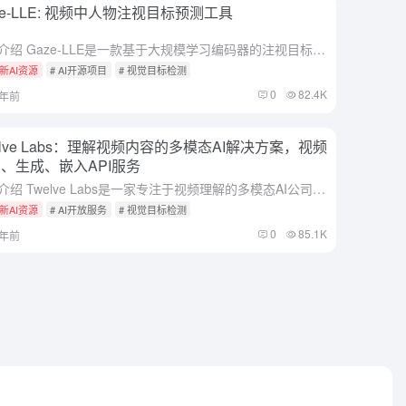
ze-LLE: 视频中人物注视目标预测工具
综合介绍 Gaze-LLE是一款基于大规模学习编码器的注视目标预测工具。该项目由Fiona Ryan、Ajay Bati、Sangmin Lee、Daniel Bolya、Judy Hoffman和J...
新AI资源
# AI开源项目
# 视觉目标检测
0
82.4K
1年前
elve Labs：理解视频内容的多模态AI解决方案，视频
、生成、嵌入API服务
综合介绍 Twelve Labs是一家专注于视频理解的多模态AI公司，致力于通过先进的AI技术帮助用户理解和处理大量视频内容。其核心技术包括视频搜索、生成和嵌入，能够从视频中提取关键特征，如动作、对象...
新AI资源
# AI开放服务
# 视觉目标检测
0
85.1K
2年前