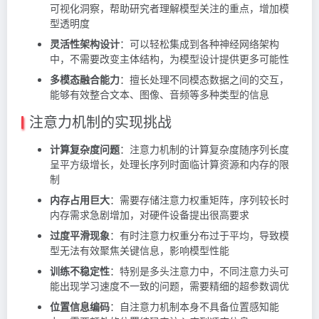
可视化洞察，帮助研究者理解模型关注的重点，增加模
型透明度
灵活性架构设计
：可以轻松集成到各种神经网络架构
中，不需要改变主体结构，为模型设计提供更多可能性
多模态融合能力
：擅长处理不同模态数据之间的交互，
能够有效整合文本、图像、音频等多种类型的信息
注意力机制的实现挑战
计算复杂度问题
：注意力机制的计算复杂度随序列长度
呈平方级增长，处理长序列时面临计算资源和内存的限
制
内存占用巨大
：需要存储注意力权重矩阵，序列较长时
内存需求急剧增加，对硬件设备提出很高要求
过度平滑现象
：有时注意力权重分布过于平均，导致模
型无法有效聚焦关键信息，影响模型性能
训练不稳定性
：特别是多头注意力中，不同注意力头可
能出现学习速度不一致的问题，需要精细的超参数调优
位置信息编码
：自注意力机制本身不具备位置感知能