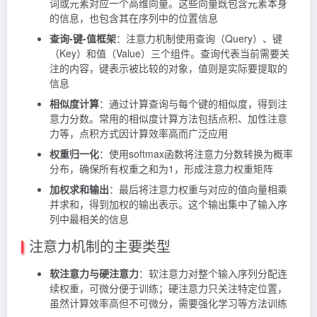
词或元素对应一个高维向量。这些向量既包含元素本身
的信息，也包含其在序列中的位置信息
查询-键-值框架
：注意力机制使用查询（Query）、键
（Key）和值（Value）三个组件。查询代表当前需要关
注的内容，键表示被比较的对象，值则是实际要提取的
信息
相似度计算
：通过计算查询与每个键的相似度，得到注
意力分数。常用的相似度计算方法包括点积、加性注意
力等，点积方式因计算效率高而广泛应用
权重归一化
：使用softmax函数将注意力分数转换为概率
分布，确保所有权重之和为1，形成注意力权重矩阵
加权求和输出
：最后将注意力权重与对应的值向量相乘
并求和，得到加权的输出表示。这个输出集中了输入序
列中最相关的信息
注意力机制的主要类型
软注意力与硬注意力
：软注意力对整个输入序列分配连
续权重，可微分便于训练；硬注意力只关注特定位置，
虽然计算效率高但不可微分，需要强化学习等方法训练