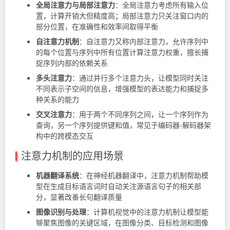
全局注意力与局部注意力
：全局注意力考虑所有输入位
置，计算开销大但精度高；局部注意力只关注窗口内的
部分位置，在准确性和效率间取得平衡
自注意力机制
：自注意力又称内部注意力，允许序列中
的每个位置与序列中所有位置计算注意力权重，擅长捕
捉序列内部的依赖关系
多头注意力
：通过并行多个注意力头，让模型同时关注
不同表示子空间的信息，增强模型的表达能力和捕捉多
种关系的能力
交叉注意力
：用于两个不同序列之间，让一个序列作为
查询，另一个序列提供键和值，常见于编码器-解码器架
构中的跨模态交互
注意力机制的应用场景
机器翻译系统
：在神经机器翻译中，注意力机制帮助模
型在生成目标语言词时自动关注源语言句子的相关部
分，显著改善长句翻译质量
图像识别与处理
：计算机视觉中的注意力机制让模型能
够聚焦图像的关键区域，在图像分类、目标检测和图像