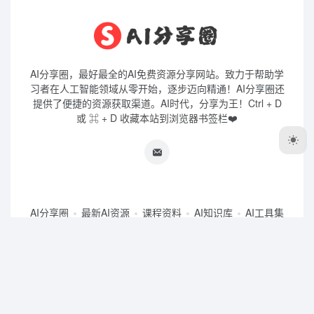
AI分享圈，最好最全的AI免费资源分享网站。致力于帮助学
习者在人工智能领域从零开始，逐步迈向精通！AI分享圈还
提供了便捷的资源获取渠道。AI时代，分享为王！Ctrl + D
或 ⌘ + D 收藏本站到浏览器书签栏❤️
AI分享圈
最新AI资源
课程资料
AI知识库
AI工具集
学吧导航
豆包
即梦AI
TRAE
蛙蛙写作
绘蛙
办公小浣熊
星流AI
AI大学堂
问小白
扣子空间
白日梦AI
讯飞绘文
AiPPT
沁言学术
笔灵AI
Copyright © 2026
AI分享圈
皖ICP备2024051185号-11