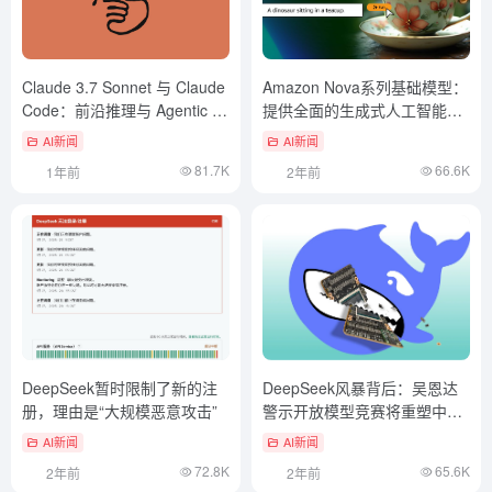
Claude 3.7 Sonnet 与 Claude
Amazon Nova系列基础模型：
Code：前沿推理与 Agentic 编
提供全面的生成式人工智能
码的结合
（Gen AI）服务
AI新闻
AI新闻
81.7K
66.6K
1年前
2年前
DeepSeek暂时限制了新的注
DeepSeek风暴背后：吴恩达
册，理由是“大规模恶意攻击”
警示开放模型竞赛将重塑中美
AI价值观版图
AI新闻
AI新闻
72.8K
65.6K
2年前
2年前