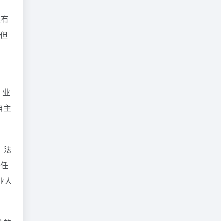
具有
 但
，业
自主
 法
业任
业人