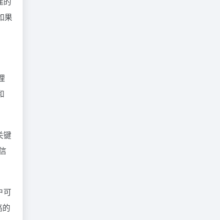
建的
如果
理
和
关键
信
户可
高的