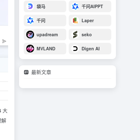
袋马
千问AIPPT
千问
Laper
upadream
seko
MVLAND
Digen AI
最新文章
4 大
理解