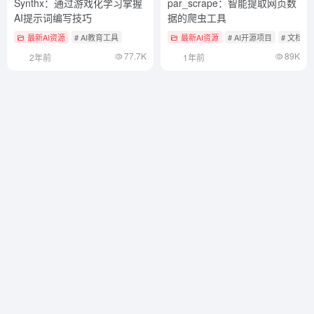
Synthx：通过游戏化学习掌握
par_scrape：智能提取网页数
AI提示词编写技巧
据的爬虫工具
最新AI资源
# AI教育工具
最新AI资源
# AI开源项目
# 文档
77.7K
89K
2年前
1年前