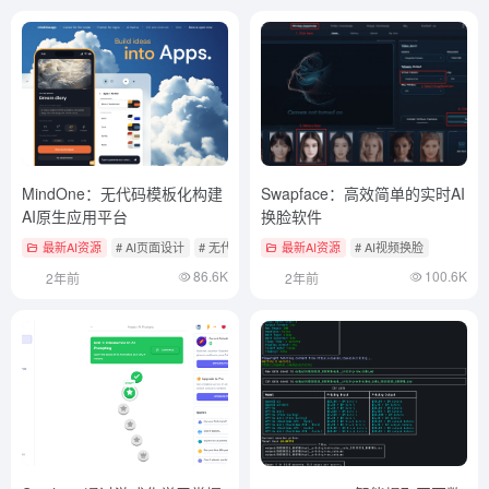
MindOne：无代码模板化构建
Swapface：高效简单的实时AI
AI原生应用平台
换脸软件
最新AI资源
# AI页面设计
# 无代码开发
最新AI资源
# AI视频换脸
86.6K
100.6K
2年前
2年前